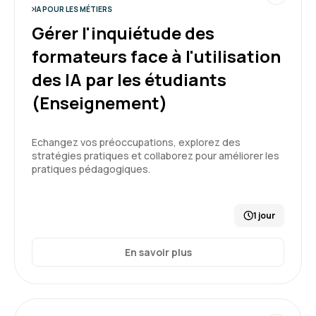
IA POUR LES MÉTIERS
5
Gérer l'inquiétude des
formateurs face à l'utilisation
des IA par les étudiants
Thach D.
Le 30/03/2026
(Enseignement)
Très intéressant et instructif. Formateur très
Echangez vos préoccupations, explorez des
compétent dans le domaine.
stratégies pratiques et collaborez pour améliorer les
pratiques pédagogiques.
Formation : IA, les fondamentaux
5
1 jour
En savoir plus
Issam D.
Le 30/03/2026
Formation repondant à mes attentes une