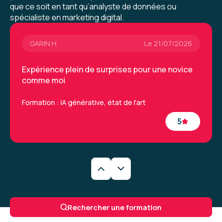
Toutefois le seconde fois, il a pris le temps sur
que ce soit en tant qu’analyste de données ou
sa pause de me réexpliquer ce qu'il venait de
spécialiste en marketing digital.
dire.
GARIN H.
Le 21/07/2026
Formation : IA, les fondamentaux
Expérience plein de surprises pour une novice
comme moi
Formation : IA générative, état de l'art
5
Caroline M.
Le 29/06/2026
Une formation très intéressantes qui a permis
Rechercher une formation
de découvrir de nouveaux outils et la
méthodologie à appliquer. La formatrice était