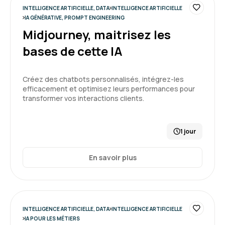
INTELLIGENCE ARTIFICIELLE, DATA
INTELLIGENCE ARTIFICIELLE
Audrey T.
Le 27/03/2026
IA GÉNÉRATIVE, PROMPT ENGINEERING
Midjourney, maitrisez les
Formation enrichissante qui m'a appris à
découvrir le fonctionnement de l'IA , les
bases de cette IA
différents types et ses limites.
Créez des chatbots personnalisés, intégrez-les
Formation : IA générative, état de l'art
5
efficacement et optimisez leurs performances pour
transformer vos interactions clients.
1 jour
Emmanuel E.
Le 25/03/2026
En savoir plus
Très positif.
Cela a permis à toute l'équipe d'avoir une vision
commune/partagée de ce nouvel outil qu'est
l'IA et que nous allons devoir apprendre à
INTELLIGENCE ARTIFICIELLE, DATA
INTELLIGENCE ARTIFICIELLE
maitriser
IA POUR LES MÉTIERS
5