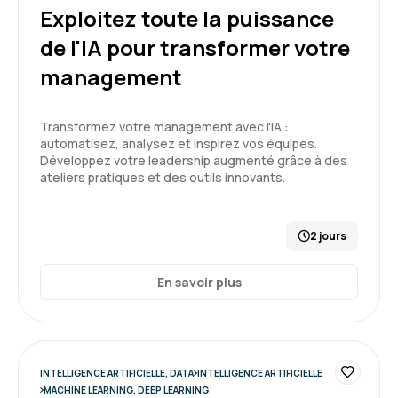
Exploitez toute la puissance
Formation : Améliorer la productivité du
développement informatique grâce à l’IA
de l'IA pour transformer votre
management
Florent C.
Le 25/03/2026
Transformez votre management avec l'IA :
Très bon état des lieux permettant de bien
automatisez, analysez et inspirez vos équipes.
introduire l'IA à des pseudos néophytes avec
Développez votre leadership augmenté grâce à des
une bonne explication des forces et des
ateliers pratiques et des outils innovants.
faiblesses de chaque type de modèle.
Démonstrations souvent convaincantes.
5
2 jours
Formation : IA générative, état de l'art
En savoir plus
Nathan D.
Le 25/03/2026
Formation très intéressante
INTELLIGENCE ARTIFICIELLE, DATA
INTELLIGENCE ARTIFICIELLE
Formateur dynamique et pertinent
MACHINE LEARNING, DEEP LEARNING