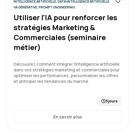
INTELLIGENCE ARTIFICIELLE, DATA
INTELLIGENCE ARTIFICIELLE
IA GÉNÉRATIVE, PROMPT ENGINEERING
Je suis entièrement satisfait de la formation.
Etant un novice sur le sujet IA, j'en suis ressorti
Utiliser l'IA pour renforcer les
avec une très bonne compréhension des
stratégies Marketing &
enjeux, du (méga) écosystème de l'industrie,
des principes de fonctionnement de l'IA et sur
Commerciales (seminaire
5
les bonnes pratiques de "prompting". Bravo à
métier)
Aelion et bravo à notre Formateur. Encore
merci!
Découvrez comment intégrer l'intelligence artificielle
Formation : IA générative, état de l'art
dans vos stratégies marketing et commerciales pour
Cécilia V.
Le 19/05/2026
optimiser les performances, personnaliser les offres
et anticiper les tendances du marché.
Très bonne formation, correspond à mes
attentes. Contenu adapté et formateur
pédagogue.
3 jours
Formation : IA générative, état de l'art
En savoir plus
5