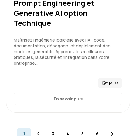
Prompt Engineering et
Generative AI option
Cela m’a ouvert les yeux en matière d’IA
Technique
Formation : Prompt Engineering et Generative AI
niveau 1
Maîtrisez l'ingénierie logicielle avec l'IA : code,
5
documentation, débogage, et déploiement des
modèles génératifs. Apprenez les meilleures
pratiques, la sécurité et l'intégration dans votre
entreprise…
Gilles B.
Le 19/02/2026
2 jours
Formation en distanciel, rien à signaler de
particulier. connectivité très correcte.
En savoir plus
Formation : IA générative, état de l'art
4
1
2
3
4
5
6