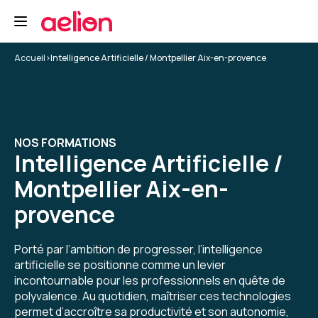
Tayeb K.
Le 19/02/2026
Une excellente formation sur l'IA générative.
Accueil
>
Intelligence Artificielle / Montpellier Aix-en-provence
Formation : IA générative, état de l'art
5
NOS FORMATIONS
Intelligence Artificielle /
Montpellier Aix-en-
Christine D.
Le 19/01/2026
provence
Formation très intéressante. Je regrette juste
d'en avoir manqué environ 2 x 30 mn à cause de
Porté par l’ambition de progresser, l’intelligence
déconnexions suite à remise en rote
artificielle se positionne comme un levier
automatique du VPN. Le formateur ne voyait
incontournable pour les professionnels en quête de
pas mes déconnexions et j'ai perdu de ce fait
polyvalence. Au quotidien, maîtriser ces technologies
5
pas mal de ses explications. Dommage !
permet d’accroître sa productivité et son autonomie,