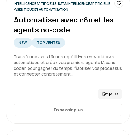
INTELLIGENCE ARTIFICIELLE, DATA
INTELLIGENCE ARTIFICIELLE
première connaissance de l'IA
AGENTIQUE ET AUTOMATISATION
Automatiser avec n8n et les
Formation : IA, les fondamentaux
agents no-code
5
NEW
TOP VENTES
Transformez vos tâches répétitives en workflows
automatisés et créez vos premiers agents IA sans
GARSMEUR L.
Le 30/03/2026
coder, pour gagner du temps, fiabiliser vos processus
et connecter concrètement…
Bonjour, c'était une première expérience et
cela à répondu à mes attente.
2 jours
Formation : IA, les fondamentaux
En savoir plus
5