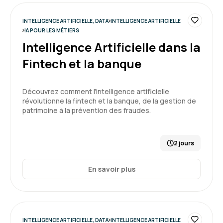
INTELLIGENCE ARTIFICIELLE, DATA
INTELLIGENCE ARTIFICIELLE
Guillaume B.
Le 19/05/2026
IA POUR LES MÉTIERS
Intelligence Artificielle dans la
Formation riche. Au delà des exemples et de la
Fintech et la banque
pratique, elle m'a donné une vision large sur l'IA
générative, ces opportunités, ses usages, ...
Découvrez comment l'intelligence artificielle
Formation : IA générative, état de l'art
révolutionne la fintech et la banque, de la gestion de
5
patrimoine à la prévention des fraudes.
2 jours
Frederic S.
Le 16/04/2026
En savoir plus
Formation en accord avec mes attentes, très
bien animée
Formation : IA générative, état de l'art
INTELLIGENCE ARTIFICIELLE, DATA
INTELLIGENCE ARTIFICIELLE