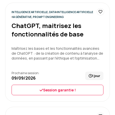
vraiment excellente.
INTELLIGENCE ARTIFICIELLE, DATA
INTELLIGENCE ARTIFICIELLE
5
Formation : IA générative, travaillez 3 fois plus vite
IA GÉNÉRATIVE, PROMPT ENGINEERING
ChatGPT, maitrisez les
fonctionnalités de base
Delphine C.
Le 25/06/2026
Maîtrisez les bases et les fonctionnalités avancées
de ChatGPT : de la création de contenu à l'analyse de
Enchantée par cette 1ère expérience, formation
données, en passant par l'éthique et l'optimisation…
très intéressante, bon équilibre entre la théorie
et la pratique
Prochaine session:
1 jour
09/09/2026
Formation : IA générative, travaillez 3 fois plus vite
5
Session garantie !
Pierre V.
Le 20/05/2026