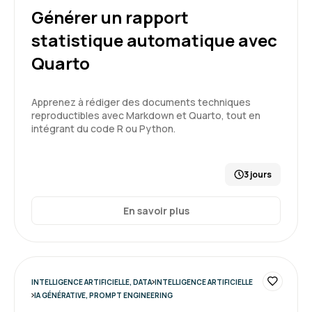
Générer un rapport
Formation : IA générative, état de l'art
statistique automatique avec
5
Quarto
Apprenez à rédiger des documents techniques
reproductibles avec Markdown et Quarto, tout en
CARNEIRO T.
Le 19/03/2026
intégrant du code R ou Python.
salle de formation très correcte, bien équipée
et calme.
3 jours
Formation : Prompt Engineering et Generative AI
En savoir plus
niveau 1
5
INTELLIGENCE ARTIFICIELLE, DATA
INTELLIGENCE ARTIFICIELLE
IA GÉNÉRATIVE, PROMPT ENGINEERING
Jean-Luc T.
Le 19/03/2026