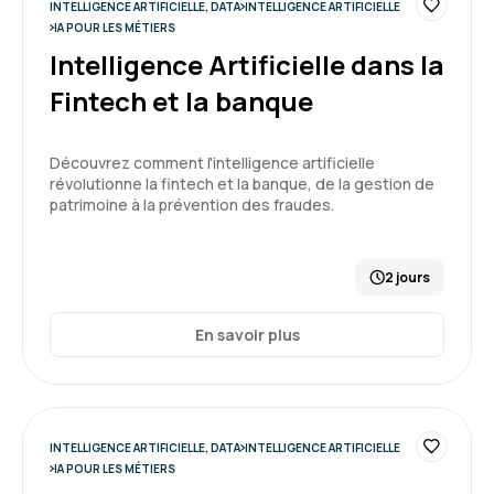
INTELLIGENCE ARTIFICIELLE, DATA
INTELLIGENCE ARTIFICIELLE
Guillaume B.
Le 19/05/2026
IA POUR LES MÉTIERS
Intelligence Artificielle dans la
Formation riche. Au delà des exemples et de la
Fintech et la banque
pratique, elle m'a donné une vision large sur l'IA
générative, ces opportunités, ses usages, ...
Découvrez comment l'intelligence artificielle
Formation : IA générative, état de l'art
révolutionne la fintech et la banque, de la gestion de
5
patrimoine à la prévention des fraudes.
2 jours
Frederic S.
Le 16/04/2026
En savoir plus
Formation en accord avec mes attentes, très
bien animée
Formation : IA générative, état de l'art
INTELLIGENCE ARTIFICIELLE, DATA
INTELLIGENCE ARTIFICIELLE
IA POUR LES MÉTIERS
5