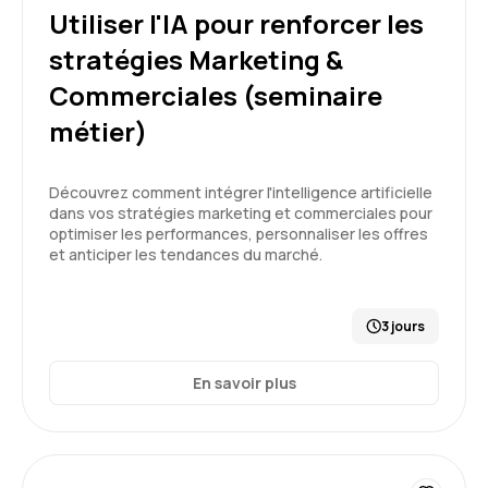
Etant un novice sur le sujet IA, j'en suis ressorti
Utiliser l'IA pour renforcer les
avec une très bonne compréhension des
stratégies Marketing &
enjeux, du (méga) écosystème de l'industrie,
des principes de fonctionnement de l'IA et sur
Commerciales (seminaire
5
les bonnes pratiques de "prompting". Bravo à
métier)
Aelion et bravo à notre Formateur. Encore
merci!
Découvrez comment intégrer l'intelligence artificielle
Formation : IA générative, état de l'art
dans vos stratégies marketing et commerciales pour
Cécilia V.
Le 19/05/2026
optimiser les performances, personnaliser les offres
et anticiper les tendances du marché.
Très bonne formation, correspond à mes
attentes. Contenu adapté et formateur
pédagogue.
3 jours
Formation : IA générative, état de l'art
En savoir plus
5