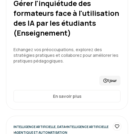
Gérer l'inquiétude des
formateurs face à l'utilisation
des IA par les étudiants
Thach D.
Le 30/03/2026
(Enseignement)
Très intéressant et instructif. Formateur très
Echangez vos préoccupations, explorez des
compétent dans le domaine.
stratégies pratiques et collaborez pour améliorer les
pratiques pédagogiques.
Formation : IA, les fondamentaux
5
1 jour
En savoir plus
Issam D.
Le 30/03/2026
Formation repondant à mes attentes une
INTELLIGENCE ARTIFICIELLE, DATA
INTELLIGENCE ARTIFICIELLE
première connaissance de l'IA
AGENTIQUE ET AUTOMATISATION