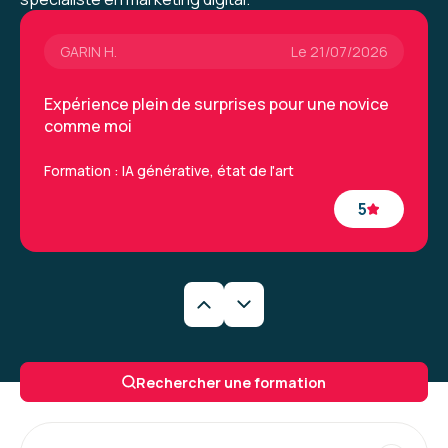
dire.
GARIN H.
Le 21/07/2026
Formation : IA, les fondamentaux
Expérience plein de surprises pour une novice
comme moi
Formation : IA générative, état de l'art
5
Caroline M.
Le 29/06/2026
Une formation très intéressantes qui a permis
Rechercher une formation
de découvrir de nouveaux outils et la
méthodologie à appliquer. La formatrice était
vraiment excellente.