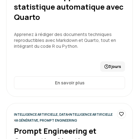
statistique automatique avec
5
Quarto
Apprenez à rédiger des documents techniques
reproductibles avec Markdown et Quarto, tout en
CARNEIRO T.
Le 19/03/2026
intégrant du code R ou Python.
salle de formation très correcte, bien équipée
et calme.
3 jours
Formation : Prompt Engineering et Generative AI
En savoir plus
niveau 1
5
INTELLIGENCE ARTIFICIELLE, DATA
INTELLIGENCE ARTIFICIELLE
IA GÉNÉRATIVE, PROMPT ENGINEERING
Jean-Luc T.
Le 19/03/2026
Prompt Engineering et