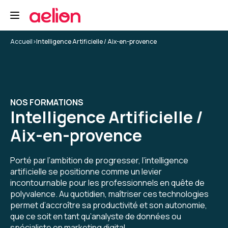
Une excellente formation sur l'IA générative.
Formation : IA générative, état de l'art
Accueil
>
Intelligence Artificielle / Aix-en-provence
5
NOS FORMATIONS
Intelligence Artificielle /
Christine D.
Le 19/01/2026
Aix-en-provence
Formation très intéressante. Je regrette juste
d'en avoir manqué environ 2 x 30 mn à cause de
Porté par l’ambition de progresser, l’intelligence
déconnexions suite à remise en rote
artificielle se positionne comme un levier
automatique du VPN. Le formateur ne voyait
incontournable pour les professionnels en quête de
pas mes déconnexions et j'ai perdu de ce fait
polyvalence. Au quotidien, maîtriser ces technologies
5
pas mal de ses explications. Dommage !
permet d’accroître sa productivité et son autonomie,
Toutefois le seconde fois, il a pris le temps sur
que ce soit en tant qu’analyste de données ou
sa pause de me réexpliquer ce qu'il venait de
spécialiste en marketing digital.