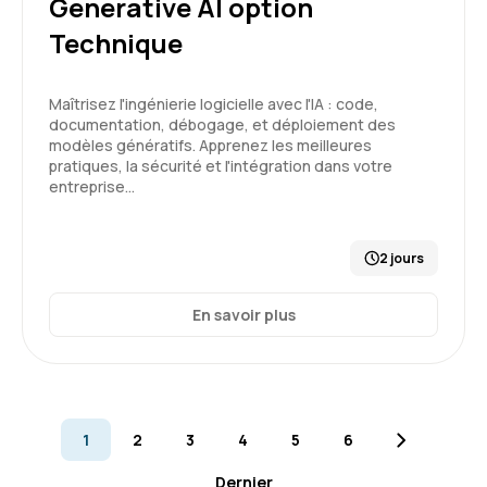
Generative AI option
Cela m’a ouvert les yeux en matière d’IA
Technique
Formation : Prompt Engineering et Generative AI
niveau 1
Maîtrisez l'ingénierie logicielle avec l'IA : code,
5
documentation, débogage, et déploiement des
modèles génératifs. Apprenez les meilleures
pratiques, la sécurité et l'intégration dans votre
entreprise…
Gilles B.
Le 19/02/2026
2 jours
Formation en distanciel, rien à signaler de
particulier. connectivité très correcte.
En savoir plus
Formation : IA générative, état de l'art
4
1
2
3
4
5
6
Dernier