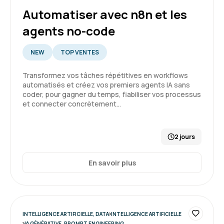
Automatiser avec n8n et les
Formation : IA, les fondamentaux
agents no-code
5
NEW
TOP VENTES
Transformez vos tâches répétitives en workflows
automatisés et créez vos premiers agents IA sans
GARSMEUR L.
Le 30/03/2026
coder, pour gagner du temps, fiabiliser vos processus
et connecter concrètement…
Bonjour, c'était une première expérience et
cela à répondu à mes attente.
2 jours
Formation : IA, les fondamentaux
En savoir plus
5
INTELLIGENCE ARTIFICIELLE, DATA
INTELLIGENCE ARTIFICIELLE
Audrey T.
Le 27/03/2026
IA GÉNÉRATIVE, PROMPT ENGINEERING