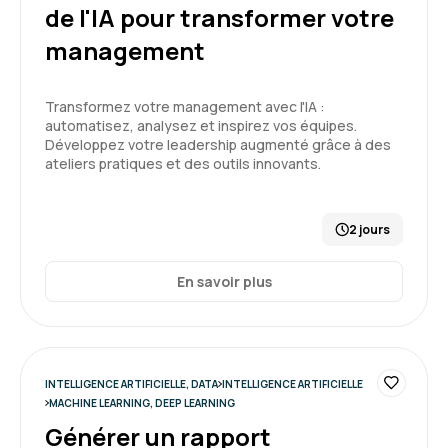
développement informatique grâce à l’IA
de l'IA pour transformer votre
management
Florent C.
Le 25/03/2026
Transformez votre management avec l'IA :
Très bon état des lieux permettant de bien
automatisez, analysez et inspirez vos équipes.
introduire l'IA à des pseudos néophytes avec
Développez votre leadership augmenté grâce à des
une bonne explication des forces et des
ateliers pratiques et des outils innovants.
faiblesses de chaque type de modèle.
Démonstrations souvent convaincantes.
5
2 jours
Formation : IA générative, état de l'art
En savoir plus
Nathan D.
Le 25/03/2026
Formation très intéressante
INTELLIGENCE ARTIFICIELLE, DATA
INTELLIGENCE ARTIFICIELLE
Formateur dynamique et pertinent
MACHINE LEARNING, DEEP LEARNING
Générer un rapport
Formation : IA générative, état de l'art