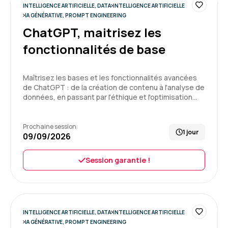
INTELLIGENCE ARTIFICIELLE, DATA
INTELLIGENCE ARTIFICIELLE
5
Formation : IA générative, travaillez 3 fois plus vite
IA GÉNÉRATIVE, PROMPT ENGINEERING
ChatGPT, maitrisez les
fonctionnalités de base
Delphine C.
Le 25/06/2026
Maîtrisez les bases et les fonctionnalités avancées
de ChatGPT : de la création de contenu à l'analyse de
Enchantée par cette 1ère expérience, formation
données, en passant par l'éthique et l'optimisation…
très intéressante, bon équilibre entre la théorie
et la pratique
Prochaine session:
1 jour
09/09/2026
Formation : IA générative, travaillez 3 fois plus vite
5
Session garantie !
Pierre V.
Le 20/05/2026
INTELLIGENCE ARTIFICIELLE, DATA
INTELLIGENCE ARTIFICIELLE
IA GÉNÉRATIVE, PROMPT ENGINEERING
Je suis entièrement satisfait de la formation.