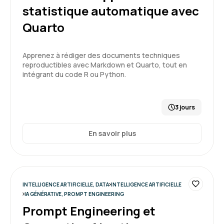
statistique automatique avec
5
Quarto
Apprenez à rédiger des documents techniques
reproductibles avec Markdown et Quarto, tout en
CARNEIRO T.
Le 19/03/2026
intégrant du code R ou Python.
salle de formation très correcte, bien équipée
et calme.
3 jours
Formation : Prompt Engineering et Generative AI
En savoir plus
niveau 1
5
INTELLIGENCE ARTIFICIELLE, DATA
INTELLIGENCE ARTIFICIELLE
IA GÉNÉRATIVE, PROMPT ENGINEERING
Jean-Luc T.
Le 19/03/2026
Prompt Engineering et