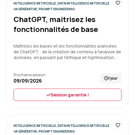
INTELLIGENCE ARTIFICIELLE, DATA
INTELLIGENCE ARTIFICIELLE
5
Formation : IA générative, travaillez 3 fois plus vite
IA GÉNÉRATIVE, PROMPT ENGINEERING
ChatGPT, maitrisez les
fonctionnalités de base
Delphine C.
Le 25/06/2026
Maîtrisez les bases et les fonctionnalités avancées
de ChatGPT : de la création de contenu à l'analyse de
Enchantée par cette 1ère expérience, formation
données, en passant par l'éthique et l'optimisation…
très intéressante, bon équilibre entre la théorie
et la pratique
Prochaine session:
1 jour
09/09/2026
Formation : IA générative, travaillez 3 fois plus vite
5
Session garantie !
Pierre V.
Le 20/05/2026
INTELLIGENCE ARTIFICIELLE, DATA
INTELLIGENCE ARTIFICIELLE
IA GÉNÉRATIVE, PROMPT ENGINEERING
Je suis entièrement satisfait de la formation.