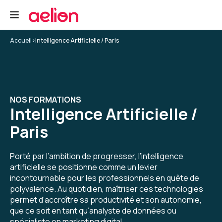
Une excellente formation sur l'IA générative.
Formation : IA générative, état de l'art
Accueil
>
Intelligence Artificielle / Paris
5
NOS FORMATIONS
Intelligence Artificielle /
Christine D.
Le 19/01/2026
Paris
Formation très intéressante. Je regrette juste
d'en avoir manqué environ 2 x 30 mn à cause de
Porté par l’ambition de progresser, l’intelligence
déconnexions suite à remise en rote
artificielle se positionne comme un levier
automatique du VPN. Le formateur ne voyait
incontournable pour les professionnels en quête de
pas mes déconnexions et j'ai perdu de ce fait
polyvalence. Au quotidien, maîtriser ces technologies
5
pas mal de ses explications. Dommage !
permet d’accroître sa productivité et son autonomie,
Toutefois le seconde fois, il a pris le temps sur
que ce soit en tant qu’analyste de données ou
sa pause de me réexpliquer ce qu'il venait de
spécialiste en marketing digital.