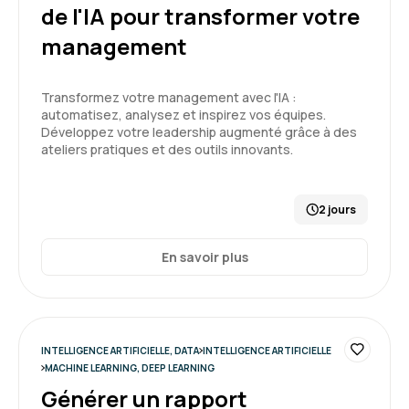
développement informatique grâce à l’IA
de l'IA pour transformer votre
management
Florent C.
Le 25/03/2026
Transformez votre management avec l'IA :
Très bon état des lieux permettant de bien
automatisez, analysez et inspirez vos équipes.
introduire l'IA à des pseudos néophytes avec
Développez votre leadership augmenté grâce à des
une bonne explication des forces et des
ateliers pratiques et des outils innovants.
faiblesses de chaque type de modèle.
Démonstrations souvent convaincantes.
5
2 jours
Formation : IA générative, état de l'art
En savoir plus
Nathan D.
Le 25/03/2026
Formation très intéressante
INTELLIGENCE ARTIFICIELLE, DATA
INTELLIGENCE ARTIFICIELLE
Formateur dynamique et pertinent
MACHINE LEARNING, DEEP LEARNING
Générer un rapport
Formation : IA générative, état de l'art