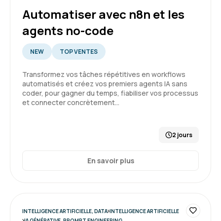
Automatiser avec n8n et les
Formation : IA, les fondamentaux
agents no-code
5
NEW
TOP VENTES
Transformez vos tâches répétitives en workflows
automatisés et créez vos premiers agents IA sans
GARSMEUR L.
Le 30/03/2026
coder, pour gagner du temps, fiabiliser vos processus
et connecter concrètement…
Bonjour, c'était une première expérience et
cela à répondu à mes attente.
2 jours
Formation : IA, les fondamentaux
En savoir plus
5
INTELLIGENCE ARTIFICIELLE, DATA
INTELLIGENCE ARTIFICIELLE
Audrey T.
Le 27/03/2026
IA GÉNÉRATIVE, PROMPT ENGINEERING