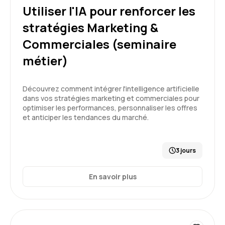
Etant un novice sur le sujet IA, j'en suis ressorti
Utiliser l'IA pour renforcer les
avec une très bonne compréhension des
stratégies Marketing &
enjeux, du (méga) écosystème de l'industrie,
des principes de fonctionnement de l'IA et sur
Commerciales (seminaire
5
les bonnes pratiques de "prompting". Bravo à
métier)
Aelion et bravo à notre Formateur. Encore
merci!
Découvrez comment intégrer l'intelligence artificielle
Formation : IA générative, état de l'art
dans vos stratégies marketing et commerciales pour
Cécilia V.
Le 19/05/2026
optimiser les performances, personnaliser les offres
et anticiper les tendances du marché.
Très bonne formation, correspond à mes
attentes. Contenu adapté et formateur
pédagogue.
3 jours
Formation : IA générative, état de l'art
En savoir plus
5