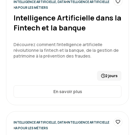
INTELLIGENCE ARTIFICIELLE, DATA
INTELLIGENCE ARTIFICIELLE
Guillaume B.
Le 19/05/2026
IA POUR LES MÉTIERS
Intelligence Artificielle dans la
Formation riche. Au delà des exemples et de la
Fintech et la banque
pratique, elle m'a donné une vision large sur l'IA
générative, ces opportunités, ses usages, ...
Découvrez comment l'intelligence artificielle
Formation : IA générative, état de l'art
révolutionne la fintech et la banque, de la gestion de
5
patrimoine à la prévention des fraudes.
2 jours
Frederic S.
Le 16/04/2026
En savoir plus
Formation en accord avec mes attentes, très
bien animée
Formation : IA générative, état de l'art
INTELLIGENCE ARTIFICIELLE, DATA
INTELLIGENCE ARTIFICIELLE
IA POUR LES MÉTIERS
5