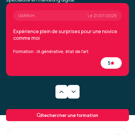
dire.
GARIN H.
Le 21/07/2026
Formation : IA, les fondamentaux
Expérience plein de surprises pour une novice
comme moi
Formation : IA générative, état de l'art
5
Caroline M.
Le 29/06/2026
Une formation très intéressantes qui a permis
Rechercher une formation
de découvrir de nouveaux outils et la
méthodologie à appliquer. La formatrice était
vraiment excellente.