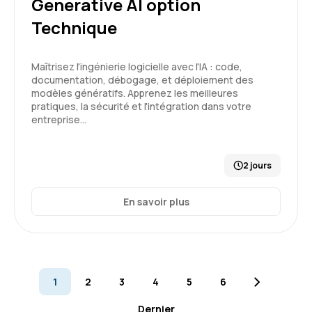
Generative AI option
Cela m’a ouvert les yeux en matière d’IA
Technique
Formation : Prompt Engineering et Generative AI
niveau 1
Maîtrisez l'ingénierie logicielle avec l'IA : code,
5
documentation, débogage, et déploiement des
modèles génératifs. Apprenez les meilleures
pratiques, la sécurité et l'intégration dans votre
entreprise…
Gilles B.
Le 19/02/2026
2 jours
Formation en distanciel, rien à signaler de
particulier. connectivité très correcte.
En savoir plus
Formation : IA générative, état de l'art
4
1
2
3
4
5
6
Dernier