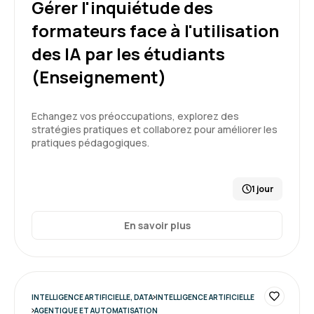
Gérer l'inquiétude des
formateurs face à l'utilisation
des IA par les étudiants
Thach D.
Le 30/03/2026
(Enseignement)
Très intéressant et instructif. Formateur très
Echangez vos préoccupations, explorez des
compétent dans le domaine.
stratégies pratiques et collaborez pour améliorer les
pratiques pédagogiques.
Formation : IA, les fondamentaux
5
1 jour
En savoir plus
Issam D.
Le 30/03/2026
Formation repondant à mes attentes une
INTELLIGENCE ARTIFICIELLE, DATA
INTELLIGENCE ARTIFICIELLE
première connaissance de l'IA
AGENTIQUE ET AUTOMATISATION