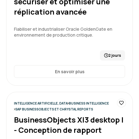
sécuriser et optimiser une
une de nos questions.
réplication avancée
Formation : SQL : Les fondamentaux
5
Fiabiliser et industrialiser Oracle GoldenGate en
environnement de production critique.
2 jours
CHLOE R.
Le 26/06/2026
En savoir plus
Tout s'est bien passé, de la réception des
identifiants à la fin de la formation.
Je recommande votre structure auprès de ma
hiérarchie pour les potentielles futures
formations.
INTELLIGENCE ARTIFICIELLE, DATA
BUSINESS INTELLIGENCE
SAP BUSINESSOBJECTS ET CHRYSTAL REPORTS
Formation : SQL : Les fondamentaux
BusinessObjects XI3 desktop I
5
- Conception de rapport