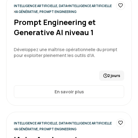
5
INTELLIGENCE ARTIFICIELLE, DATA
INTELLIGENCE ARTIFICIELLE
IA GÉNÉRATIVE, PROMPT ENGINEERING
Prompt Engineering et
Generative AI niveau 1
Maxime M.
Le 17/04/2026
Développez une maîtrise opérationnelle du prompt
Complète, explications claires, bon
pour exploiter pleinement les outils d’IA.
accompagnement
2 jours
Formation : Power BI, concevoir des tableaux de bord
En savoir plus
5
INTELLIGENCE ARTIFICIELLE, DATA
INTELLIGENCE ARTIFICIELLE
IA GÉNÉRATIVE, PROMPT ENGINEERING
Frederic S.
Le 16/04/2026