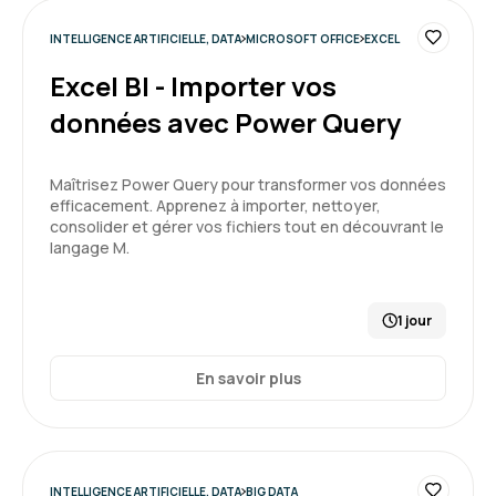
INTELLIGENCE ARTIFICIELLE, DATA
MICROSOFT OFFICE
EXCEL
Audrey T.
Le 27/03/2026
Excel BI - Importer vos
Formation enrichissante qui m'a appris à
données avec Power Query
découvrir le fonctionnement de l'IA , les
différents types et ses limites.
Maîtrisez Power Query pour transformer vos données
efficacement. Apprenez à importer, nettoyer,
Formation : IA générative, état de l'art
consolider et gérer vos fichiers tout en découvrant le
langage M.
5
1 jour
En savoir plus
Emmanuel E.
Le 25/03/2026
Très positif.
Cela a permis à toute l'équipe d'avoir une vision
commune/partagée de ce nouvel outil qu'est
INTELLIGENCE ARTIFICIELLE, DATA
BIG DATA