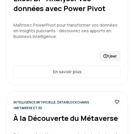
données avec Power Pivot
Formation : Prompt Engineering et Generative AI
niveau 1
Maîtrisez PowerPivot pour transformer vos données
en insights puissants : découvrez ses apports en
Business Intelligence.
5
1 jour
GARIN H.
Le 21/07/2026
En savoir plus
Expérience plein de surprises pour une novice
comme moi
INTELLIGENCE ARTIFICIELLE, DATA
BLOCKCHAINS
METAVERSE ET 3D
Formation : IA générative, état de l'art
À la Découverte du Métaverse
5