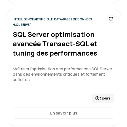
INTELLIGENCE ARTIFICIELLE, DATA
BASES DE DONNÉES
SQL SERVER
Guillaume B.
Le 19/05/2026
SQL Server optimisation
Formation riche. Au delà des exemples et de la
avancée Transact-SQL et
pratique, elle m'a donné une vision large sur l'IA
tuning des performances
générative, ces opportunités, ses usages, ...
Maîtriser l’optimisation des performances SQL Server
Formation : IA générative, état de l'art
dans des environnements critiques et fortement
sollicités.
5
3 jours
En savoir plus
Christophe P.
Le 20/04/2026