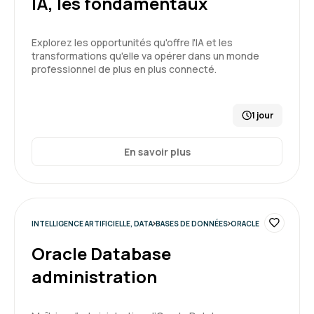
IA, les fondamentaux
Formation en accord avec mes attentes, très
bien animée
Explorez les opportunités qu'offre l'IA et les
transformations qu'elle va opérer dans un monde
professionnel de plus en plus connecté.
Formation : IA générative, état de l'art
1 jour
5
En savoir plus
Thomas M.
Le 08/04/2026
INTELLIGENCE ARTIFICIELLE, DATA
BASES DE DONNÉES
ORACLE
Formation concrète et stimulante. Les
exemples et exercices sont très utiles.
Oracle Database
administration
Formation : Excel BI - Importer vos données avec
Power Query