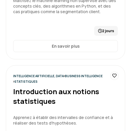
Maîtrisez le machine learning non supervisé avec des
concepts clés, des algorithmes en Python, et des
cas pratiques comme la segmentation client.
La formation est intéressante et le formateur
pédagogue.
2 jours
Formation : Power BI, expertise
En savoir plus
5
INTELLIGENCE ARTIFICIELLE, DATA
BUSINESS INTELLIGENCE
STATISTIQUES
Beatrice G.
Le 01/04/2026
Introduction aux notions
statistiques
Merci au formateur qui a su s'adapter au niveau
hétéroclite du groupe. J'ai apprécié et la
simplicité qu'il met à expliquer des notions
Apprenez à établir des intervalles de confiance et à
complexes
réaliser des tests d'hypothèses.