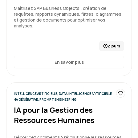
Maîtrisez SAP Business Objects : création de
requêtes, rapports dynamiques, filtres, diagrammes
Charles K.
Le 26/06/2026
et gestion de documents pour optimiser vos
analyses.
Un formateur a l'écoute qui s'adapte au rythme
de chacun
2 jours
Formation : SQL : Les fondamentaux
En savoir plus
5
INTELLIGENCE ARTIFICIELLE, DATA
INTELLIGENCE ARTIFICIELLE
IA GÉNÉRATIVE, PROMPT ENGINEERING
IA pour la Gestion des
Delphine C.
Le 25/06/2026
Ressources Humaines
Enchantée par cette 1ère expérience, formation
très intéressante, bon équilibre entre la théorie
Découvrez comment l'IA révolutionne les ressources