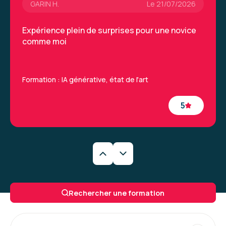
GARIN H.
Le 21/07/2026
Expérience plein de surprises pour une novice
comme moi
Formation : IA générative, état de l'art
5
Caroline M.
Le 29/06/2026
Une formation très intéressantes qui a permis
Rechercher une formation
de découvrir de nouveaux outils et la
méthodologie à appliquer. La formatrice était
vraiment excellente.