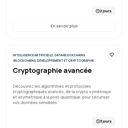
Formation : Power BI, expertise
2 jours
5
En savoir plus
Carole P.
Le 31/03/2026
INTELLIGENCE ARTIFICIELLE, DATA
BLOCKCHAINS
Très intéressant , les supports fournis par Marc
BLOCKCHAINS, DÉVELOPPEMENT ET CRYPTOGRAPHIE
Cryptographie avancée
Découvrez les algorithmes et protocoles
Formation : Power BI, expertise
cryptographiques avancés, de la crypto symétrique
et asymétrique à la post-quantique, pour sécuriser
vos données sensibles.
5
3 jours