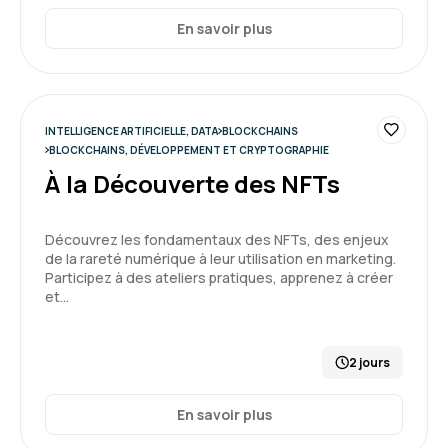
Thach D.
Le 30/03/2026
En savoir plus
Très intéressant et instructif. Formateur très
compétent dans le domaine.
INTELLIGENCE ARTIFICIELLE, DATA
BLOCKCHAINS
BLOCKCHAINS, DÉVELOPPEMENT ET CRYPTOGRAPHIE
Formation : IA, les fondamentaux
À la Découverte des NFTs
5
Découvrez les fondamentaux des NFTs, des enjeux
de la rareté numérique à leur utilisation en marketing.
Participez à des ateliers pratiques, apprenez à créer
et…
Issam D.
Le 30/03/2026
2 jours
Formation repondant à mes attentes une
première connaissance de l'IA
En savoir plus