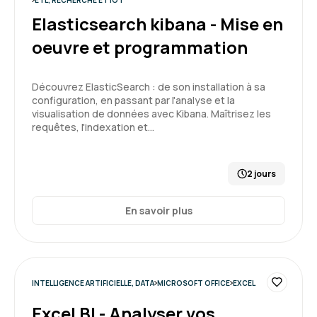
ETL, RECHERCHE ET IOT
Elasticsearch kibana - Mise en
oeuvre et programmation
Nathan D.
Le 25/03/2026
Formation très intéressante
Découvrez ElasticSearch : de son installation à sa
Formateur dynamique et pertinent
configuration, en passant par l'analyse et la
visualisation de données avec Kibana. Maîtrisez les
requêtes, l'indexation et…
Formation : IA générative, état de l'art
2 jours
5
En savoir plus
CARNEIRO T.
Le 19/03/2026
INTELLIGENCE ARTIFICIELLE, DATA
MICROSOFT OFFICE
EXCEL
salle de formation très correcte, bien équipée
Excel BI - Analyser vos
et calme.