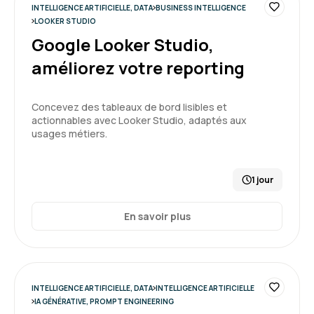
INTELLIGENCE ARTIFICIELLE, DATA
BUSINESS INTELLIGENCE
Formation : IA générative, travaillez 3 fois plus vite
LOOKER STUDIO
Google Looker Studio,
5
améliorez votre reporting
Concevez des tableaux de bord lisibles et
actionnables avec Looker Studio, adaptés aux
Fabienne P.
Le 29/06/2026
usages métiers.
Notre formateur Jean-Luc maitrise
indéniablement le sujet du SQL et bien plus.
1 jour
Cependant, pour moi il manquait de support de
cours et le niveau de groupe n'étant pas
En savoir plus
homogène, je me suis sentie perdue à
plusieurs reprises car nous n'étions pas tous
débutant.
3
Formation : SQL : Les fondamentaux
INTELLIGENCE ARTIFICIELLE, DATA
INTELLIGENCE ARTIFICIELLE
IA GÉNÉRATIVE, PROMPT ENGINEERING