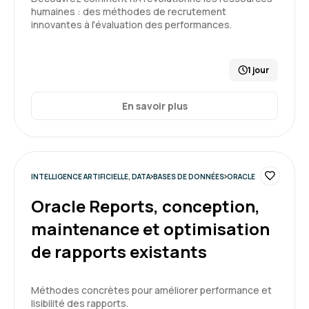
et la pratique
humaines : des méthodes de recrutement
innovantes à l'évaluation des performances.
Formation : IA générative, travaillez 3 fois plus vite
1 jour
5
En savoir plus
Sylvia R.
Le 16/06/2026
INTELLIGENCE ARTIFICIELLE, DATA
BASES DE DONNÉES
ORACLE
Interface très facile et agréable
Format très intéressant, correspond à mes
Oracle Reports, conception,
attentes
maintenance et optimisation
de rapports existants
Formation : QlikSense - Designer
5
Méthodes concrètes pour améliorer performance et
lisibilité des rapports.