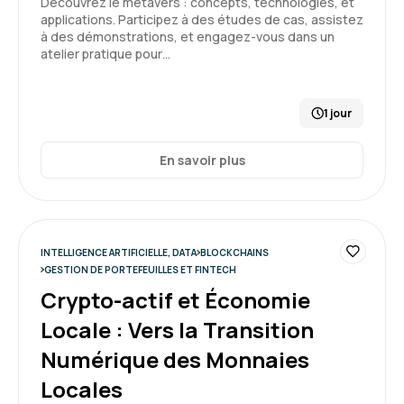
Découvrez le métavers : concepts, technologies, et
applications. Participez à des études de cas, assistez
à des démonstrations, et engagez-vous dans un
atelier pratique pour…
Caroline M.
Le 29/06/2026
1 jour
Une formation très intéressantes qui a permis
de découvrir de nouveaux outils et la
En savoir plus
méthodologie à appliquer. La formatrice était
vraiment excellente.
Formation : IA générative, travaillez 3 fois plus vite
INTELLIGENCE ARTIFICIELLE, DATA
BLOCKCHAINS
5
GESTION DE PORTEFEUILLES ET FINTECH
Crypto-actif et Économie
Locale : Vers la Transition
Numérique des Monnaies
Locales