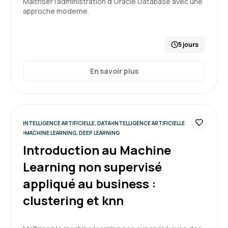
Maîtriser l’administration d’Oracle Database avec une
approche moderne.
5
5 jours
Jessica R.
En savoir plus
Le 08/04/2026
Très intéressant, animateur très pédagogue
INTELLIGENCE ARTIFICIELLE, DATA
INTELLIGENCE ARTIFICIELLE
MACHINE LEARNING, DEEP LEARNING
Formation : Excel BI - Importer vos données avec
Introduction au Machine
Power Query
Learning non supervisé
5
appliqué au business :
clustering et knn
Anne M.
Le 03/04/2026