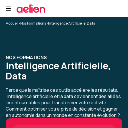
5
Accueil
>
Nos Formations
>
Intelligence Artificielle, Data
CARNEIRO T.
Le 19/03/2026
NOS FORMATIONS
salle de formation très correcte, bien équipée
Intelligence Artificielle,
et calme.
Data
Formation : Prompt Engineering et Generative AI
niveau 1
Parce que la maîtrise des outils accélère les résultats,
l’intelligence artificielle et la data deviennent des alliées
5
incontournables pour transformer votre activité.
Comment optimiser votre prise de décision et gagner
en autonomie dans un monde en constante évolution ?