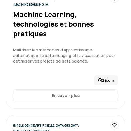
l'IA et que nous allons devoir apprendre à
MACHINE LEARNING, IA
maitriser
Machine Learning,
technologies et bonnes
Formation : Améliorer la productivité du
5
développement informatique grâce à l’IA
pratiques
Maitrisez les méthodes d'apprentissage
automatique, le data munging et la visualisation pour
Florent C.
Le 25/03/2026
optimiser vos projets de data science.
Très bon état des lieux permettant de bien
2 jours
introduire l'IA à des pseudos néophytes avec
une bonne explication des forces et des
faiblesses de chaque type de modèle.
En savoir plus
Démonstrations souvent convaincantes.
Formation : IA générative, état de l'art
5
INTELLIGENCE ARTIFICIELLE, DATA
BIG DATA