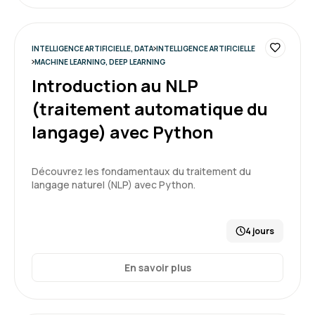
Formation : IA, les fondamentaux
INTELLIGENCE ARTIFICIELLE, DATA
INTELLIGENCE ARTIFICIELLE
5
MACHINE LEARNING, DEEP LEARNING
Introduction au NLP
(traitement automatique du
langage) avec Python
GARSMEUR L.
Le 30/03/2026
Bonjour, c'était une première expérience et
Découvrez les fondamentaux du traitement du
cela à répondu à mes attente.
langage naturel (NLP) avec Python.
4 jours
Formation : IA, les fondamentaux
En savoir plus
5