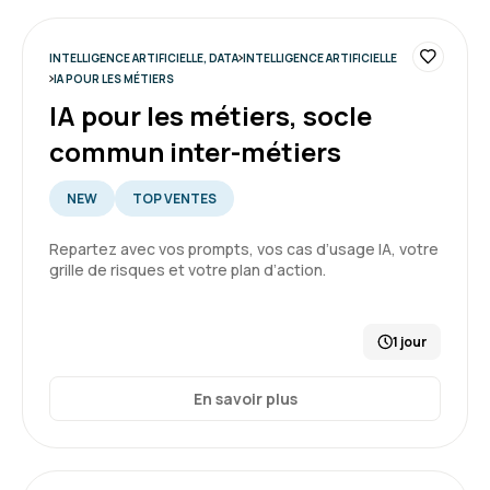
Très bonne formation
Points fort
-Beaucoup d'exercices pratiques
INTELLIGENCE ARTIFICIELLE, DATA
INTELLIGENCE ARTIFICIELLE
-Maitrise du formateur
IA POUR LES MÉTIERS
IA pour les métiers, socle
Formation : Power BI, concevoir des tableaux de bord
commun inter-métiers
5
NEW
TOP VENTES
Repartez avec vos prompts, vos cas d’usage IA, votre
grille de risques et votre plan d’action.
Karen R.
Le 17/04/2026
Formation équilibrée avec théorie et pratique
1 jour
Une fin de formation réservée pour traiter des
sujets concrets sur nos problématiques
En savoir plus
Formation : Power BI, concevoir des tableaux de bord