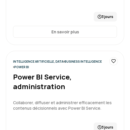
3 jours
Yvan R.
Le 16/06/2026
En savoir plus
Formateur très bon pédagogue, à l'écoute et
patient, je suis très satisfait du déroulé de ma
formation
INTELLIGENCE ARTIFICIELLE, DATA
BUSINESS INTELLIGENCE
Formation : QlikSense - Designer
POWER BI
Power BI Service,
5
administration
Collaborer, diffuser et administrer efficacement les
contenus décisionnels avec Power BI Service.
Pierre V.
Le 20/05/2026
Je suis entièrement satisfait de la formation.
3 jours