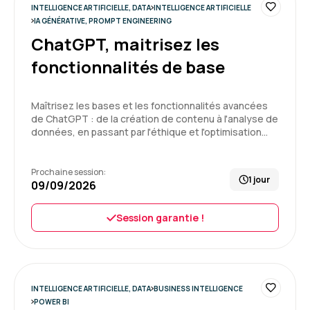
INTELLIGENCE ARTIFICIELLE, DATA
INTELLIGENCE ARTIFICIELLE
Formation : IA générative, travaillez 3 fois plus vite
IA GÉNÉRATIVE, PROMPT ENGINEERING
ChatGPT, maitrisez les
5
fonctionnalités de base
Maîtrisez les bases et les fonctionnalités avancées
de ChatGPT : de la création de contenu à l'analyse de
Fabienne P.
Le 29/06/2026
données, en passant par l'éthique et l'optimisation…
Notre formateur Jean-Luc maitrise
indéniablement le sujet du SQL et bien plus.
Prochaine session:
1 jour
Cependant, pour moi il manquait de support de
09/09/2026
cours et le niveau de groupe n'étant pas
homogène, je me suis sentie perdue à
Session garantie !
plusieurs reprises car nous n'étions pas tous
débutant.
3
Formation : SQL : Les fondamentaux
INTELLIGENCE ARTIFICIELLE, DATA
BUSINESS INTELLIGENCE
POWER BI