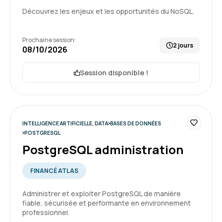
Découvrez les enjeux et les opportunités du NoSQL.
Yvan R.
Le 16/06/2026
Prochaine session:
2 jours
08/10/2026
Formateur très bon pédagogue, à l'écoute et
patient, je suis très satisfait du déroulé de ma
Session disponible !
formation
Formation : QlikSense - Designer
INTELLIGENCE ARTIFICIELLE, DATA
BASES DE DONNÉES
POSTGRESQL
5
PostgreSQL administration
FINANCÉ ATLAS
Pierre V.
Le 20/05/2026
Administrer et exploiter PostgreSQL de manière
fiable, sécurisée et performante en environnement
professionnel.
Je suis entièrement satisfait de la formation.