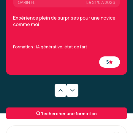
GARIN H.
Le 21/07/2026
Expérience plein de surprises pour une novice
comme moi
Formation : IA générative, état de l'art
5
Caroline M.
Le 29/06/2026
Une formation très intéressantes qui a permis
Rechercher une formation
de découvrir de nouveaux outils et la
méthodologie à appliquer. La formatrice était
vraiment excellente.