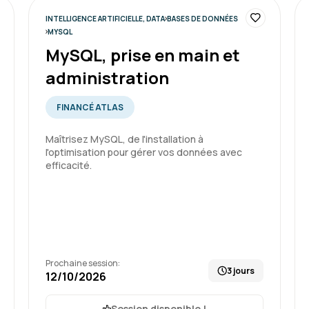
formation.
INTELLIGENCE ARTIFICIELLE, DATA
BASES DE DONNÉES
Je recommande votre struc
MYSQL
potentielles futures forma
MySQL, prise en main et
administration
Formation : SQL : Les fondam
FINANCÉ ATLAS
Maîtrisez MySQL, de l'installation à
Charles K.
l'optimisation pour gérer vos données avec
efficacité.
Un formateur a l'écoute q
Prochaine session:
3 jours
Formation : SQL : Les fondam
12/10/2026
Session disponible !