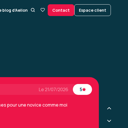
Le 19/03/2026
5
e blog d’Aelion
Contact
Espace client
rrecte, bien équipée et calme.
g et Generative AI niveau 1
Le 21/07/2026
5
ises pour une novice comme moi