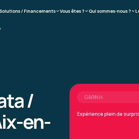
CARNEIRO T.
Solutions / Financements
Vous êtes ?
Qui sommes-nous ?
L
salle de formation très co
e
Formation : Prompt Engineerin
ata /
GARIN H.
Aix-en-
Expérience plein de surpr