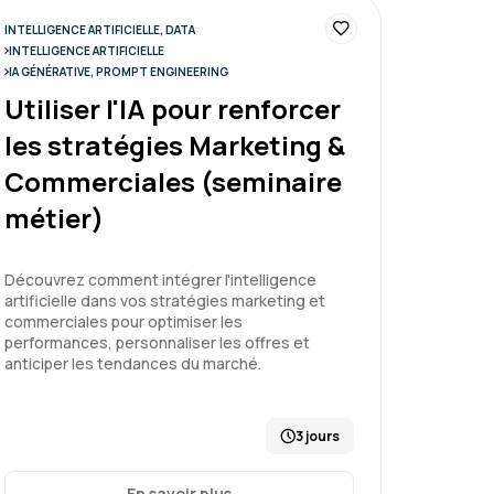
INTELLIGENCE ARTIFICIELLE, DATA
ture auprès de ma hiérarchie pour les
INTELLIGENCE ARTIFICIELLE
tions.
IA GÉNÉRATIVE, PROMPT ENGINEERING
Utiliser l'IA pour renforcer
entaux
les stratégies Marketing &
Commerciales (seminaire
métier)
Le 26/06/2026
5
Découvrez comment intégrer l'intelligence
ui s'adapte au rythme de chacun
artificielle dans vos stratégies marketing et
commerciales pour optimiser les
performances, personnaliser les offres et
anticiper les tendances du marché.
entaux
3 jours
En savoir plus