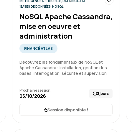
Formation : SQL : Les fondam
INTELLIGENCE ARTIFICIELLE, DATA
BIG DATA
BASES DE DONNÉES, NOSQL
NoSQL Apache Cassandra,
mise en oeuvre et
Xavier R.
administration
Formation très accessible
FINANCÉ ATLAS
exercices. Excellent format
une de nos questions.
Découvrez les fondamentaux de NoSQL et
Apache Cassandra : installation, gestion des
bases, interrogation, sécurité et supervision.
Formation : SQL : Les fondam
Prochaine session:
3 jours
05/10/2026
Session disponible !
CHLOE R.
Tout s'est bien passé, de la