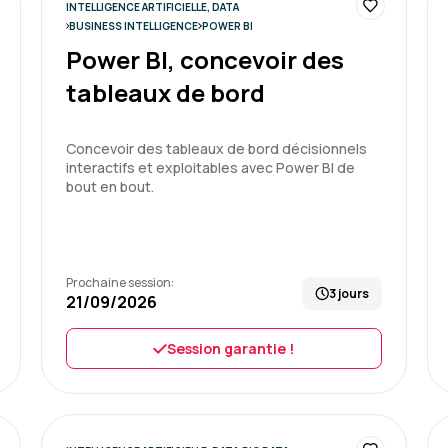
INTELLIGENCE ARTIFICIELLE, DATA
BUSINESS INTELLIGENCE
POWER BI
Notre formateur Jean-Luc 
Power BI, concevoir des
bien plus.
Cependant, pour moi il man
tableaux de bord
groupe n'étant pas homogè
reprises car nous n'étions
Concevoir des tableaux de bord décisionnels
interactifs et exploitables avec Power BI de
Formation : SQL : Les fondam
bout en bout.
Jean-Pierre A.
Prochaine session:
3 jours
21/09/2026
Très bonne formation pour
comprendre le fonctionne
Session garantie !
Accessible à un public non 
pratique et les exemples.
et le partage de son expé