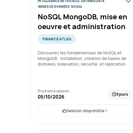
INTELLIGENCE ARTIFICIELLE, DATA
BIG DATA
BASES DE DONNÉES, NOSQL
NoSQL MongoDB, mise en
oeuvre et administration
FINANCÉ ATLAS
Découvrez les fondamentaux de NoSQL et
MongoDB : installation, création de bases de
données, indexation, sécurité, et réplication.
Prochaine session:
3 jours
05/10/2026
Session disponible !