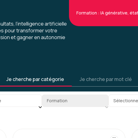
Formation : IA générative, état 
tats, l’intelligence artificielle
les pour transformer votre
cision et gagner en autonomie
Caroline M.
Une formation très intére
nouveaux outils et la méth
vraiment excellente.
Je cherche par catégorie
Je cherche par mot clé
gorie
Sous-sous-catégorie
Tag
Formation : IA générative, trava
e
Formation
Sélectionne
Fabienne P.