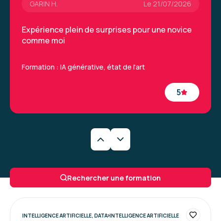
GARIN H.
Le 21/07/2026
Expérience plein de surprises pour une novice
comme moi
Formation : IA générative, état de l'art
5
Caroline M.
Le 29/06/2026
Une formation très intéressantes qui a permis
Rechercher une formation
de découvrir de nouveaux outils et la
méthodologie à appliquer. La formatrice était
vraiment excellente.
INTELLIGENCE ARTIFICIELLE, DATA
INTELLIGENCE ARTIFICIELLE