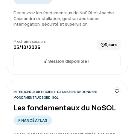
Sylvia R.
Le 16/06/2026
Découvrez les fondamentaux de NoSQL et Apache
Cassandra : installation, gestion des bases,
interrogation, sécurité et supervision.
Interface très facile et agréable
Format très intéressant, correspond à mes
attentes
Prochaine session:
3 jours
05/10/2026
Formation : QlikSense - Designer
Session disponible !
5
INTELLIGENCE ARTIFICIELLE, DATA
BASES DE DONNÉES
Yvan R.
Le 16/06/2026
FONDAMENTAUX SGBD, SQL
Les fondamentaux du NoSQL
Formateur très bon pédagogue, à l'écoute et
patient, je suis très satisfait du déroulé de ma
FINANCÉ ATLAS
formation