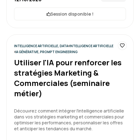
5
Session disponible !
Christophe P.
Le 20/04/2026
INTELLIGENCE ARTIFICIELLE, DATA
INTELLIGENCE ARTIFICIELLE
Très bonne formation
IA GÉNÉRATIVE, PROMPT ENGINEERING
Points fort
Utiliser l'IA pour renforcer les
-Beaucoup d'exercices pratiques
stratégies Marketing &
-Maitrise du formateur
Commerciales (seminaire
Formation : Power BI, concevoir des tableaux de bord
métier)
5
Découvrez comment intégrer l'intelligence artificielle
dans vos stratégies marketing et commerciales pour
optimiser les performances, personnaliser les offres
Karen R.
Le 17/04/2026
et anticiper les tendances du marché.