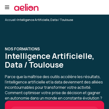
Formation : IA générative, état de l'art
5
Accueil
>
Intelligence Artificielle, Data / Toulouse
CARNEIRO T.
Le 19/03/2026
NOS FORMATIONS
Intelligence Artificielle,
salle de formation très correcte, bien équipée
et calme.
Data / Toulouse
Formation : Prompt Engineering et Generative AI
niveau 1
Parce que la maîtrise des outils accélère les résultats,
l’intelligence artificielle et la data deviennent des alliées
5
incontournables pour transformer votre activité.
Comment optimiser votre prise de décision et gagner
en autonomie dans un monde en constante évolution ?