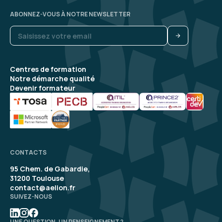
ABONNEZ-VOUS À NOTRE NEWSLETTER
Frederic S.
Le 16/04/2026
Formation en accord avec mes attentes, très
Centres de formation
bien animée
Notre démarche qualité
Devenir formateur
Formation : IA générative, état de l'art
5
CONTACTS
95 Chem. de Gabardie,
Thomas M.
Le 08/04/2026
31200 Toulouse
contact@aelion.fr
SUIVEZ-NOUS
Formation concrète et stimulante. Les
exemples et exercices sont très utiles.
UNE QUESTION, UN RENSEIGNEMENT ?