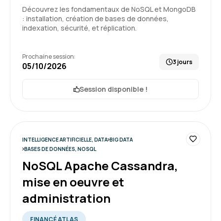
Découvrez les fondamentaux de NoSQL et MongoDB
: installation, création de bases de données,
Formation : SQL : Les fondamentaux
indexation, sécurité, et réplication.
5
Prochaine session:
3 jours
05/10/2026
Session disponible !
Delphine C.
Le 25/06/2026
Enchantée par cette 1ère expérience, formation
très intéressante, bon équilibre entre la théorie
INTELLIGENCE ARTIFICIELLE, DATA
BIG DATA
et la pratique
BASES DE DONNÉES, NOSQL
NoSQL Apache Cassandra,
Formation : IA générative, travaillez 3 fois plus vite
mise en oeuvre et
5
administration
FINANCÉ ATLAS