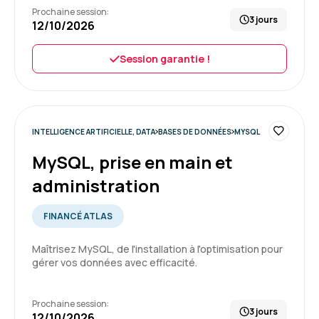
Prochaine session:
3 jours
12/10/2026
Très bonne formation, correspond à mes
attentes. Contenu adapté et formateur
Session garantie !
pédagogue.
Formation : IA générative, état de l'art
5
INTELLIGENCE ARTIFICIELLE, DATA
BASES DE DONNÉES
MYSQL
MySQL, prise en main et
administration
Guillaume B.
Le 19/05/2026
FINANCÉ ATLAS
Formation riche. Au delà des exemples et de la
Maîtrisez MySQL, de l'installation à l'optimisation pour
pratique, elle m'a donné une vision large sur l'IA
gérer vos données avec efficacité.
générative, ces opportunités, ses usages, ...
Formation : IA générative, état de l'art
Prochaine session:
3 jours
12/10/2026