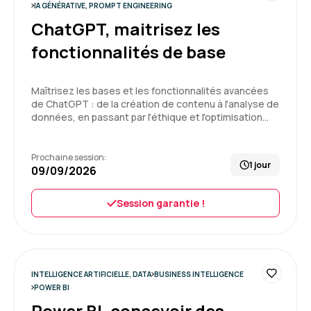
Formation : IA générative, travaillez 3 fois plus vite
IA GÉNÉRATIVE, PROMPT ENGINEERING
5
ChatGPT, maitrisez les
fonctionnalités de base
Fabienne P.
Le 29/06/2026
Maîtrisez les bases et les fonctionnalités avancées
de ChatGPT : de la création de contenu à l'analyse de
données, en passant par l'éthique et l'optimisation…
Notre formateur Jean-Luc maitrise
indéniablement le sujet du SQL et bien plus.
Cependant, pour moi il manquait de support de
Prochaine session:
1 jour
cours et le niveau de groupe n'étant pas
09/09/2026
homogène, je me suis sentie perdue à
plusieurs reprises car nous n'étions pas tous
Session garantie !
3
débutant.
Formation : SQL : Les fondamentaux
INTELLIGENCE ARTIFICIELLE, DATA
BUSINESS INTELLIGENCE
Jean-Pierre A.
Le 29/06/2026
POWER BI
Power BI, concevoir des