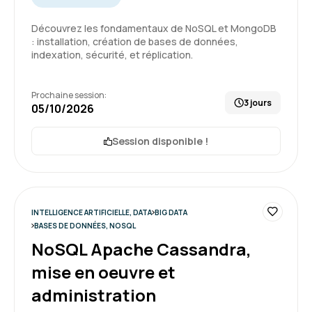
Découvrez les fondamentaux de NoSQL et MongoDB
Charles K.
Le 26/06/2026
: installation, création de bases de données,
indexation, sécurité, et réplication.
Un formateur a l'écoute qui s'adapte au rythme
de chacun
Prochaine session:
3 jours
05/10/2026
Formation : SQL : Les fondamentaux
Session disponible !
5
INTELLIGENCE ARTIFICIELLE, DATA
BIG DATA
BASES DE DONNÉES, NOSQL
NoSQL Apache Cassandra,
Delphine C.
Le 25/06/2026
mise en oeuvre et
Enchantée par cette 1ère expérience, formation
administration
très intéressante, bon équilibre entre la théorie