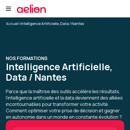
5
Accueil
>
Intelligence Artificielle, Data / Nantes
CARNEIRO T.
Le 19/03/2026
NOS FORMATIONS
salle de formation très correcte, bien équipée
Intelligence Artificielle,
et calme.
Data / Nantes
Formation : Prompt Engineering et Generative AI
niveau 1
Parce que la maîtrise des outils accélère les résultats,
l’intelligence artificielle et la data deviennent des alliées
5
incontournables pour transformer votre activité.
Comment optimiser votre prise de décision et gagner
en autonomie dans un monde en constante évolution ?