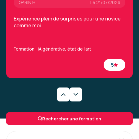
GARIN H.
Le 21/07/2026
Expérience plein de surprises pour une novice
comme moi
Formation : IA générative, état de l'art
5
Caroline M.
Le 29/06/2026
Une formation très intéressantes qui a permis
Rechercher une formation
de découvrir de nouveaux outils et la
méthodologie à appliquer. La formatrice était
vraiment excellente.