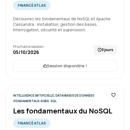
et la pratique
FINANCÉ ATLAS
Formation : IA générative, travaillez 3 fois plus vite
Découvrez les fondamentaux de NoSQL et Apache
Cassandra : installation, gestion des bases,
interrogation, sécurité et supervision.
5
Prochaine session:
3 jours
05/10/2026
Sylvia R.
Le 16/06/2026
Session disponible !
Interface très facile et agréable
Format très intéressant, correspond à mes
attentes
INTELLIGENCE ARTIFICIELLE, DATA
BASES DE DONNÉES
FONDAMENTAUX SGBD, SQL
Formation : QlikSense - Designer
Les fondamentaux du NoSQL
5
FINANCÉ ATLAS