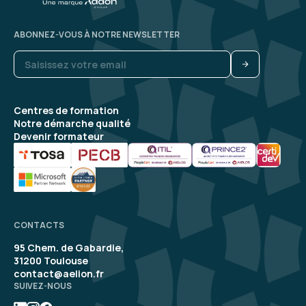
5
ABONNEZ-VOUS À NOTRE NEWSLETTER
Maxime M.
Le 17/04/2026
Centres de formation
Complète, explications claires, bon
Notre démarche qualité
accompagnement
Devenir formateur
Formation : Power BI, concevoir des tableaux de bord
5
CONTACTS
95 Chem. de Gabardie,
31200 Toulouse
contact@aelion.fr
SUIVEZ-NOUS
Frederic S.
Le 16/04/2026