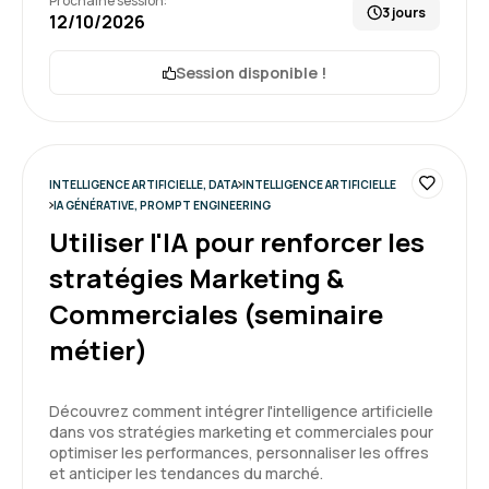
Prochaine session:
3 jours
12/10/2026
Session disponible !
Guillaume B.
Le 19/05/2026
Formation riche. Au delà des exemples et de la
pratique, elle m'a donné une vision large sur l'IA
INTELLIGENCE ARTIFICIELLE, DATA
INTELLIGENCE ARTIFICIELLE
générative, ces opportunités, ses usages, ...
IA GÉNÉRATIVE, PROMPT ENGINEERING
Utiliser l'IA pour renforcer les
Formation : IA générative, état de l'art
stratégies Marketing &
Commerciales (seminaire
5
métier)
Découvrez comment intégrer l'intelligence artificielle
dans vos stratégies marketing et commerciales pour
Christophe P.
Le 20/04/2026
optimiser les performances, personnaliser les offres
et anticiper les tendances du marché.