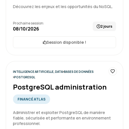
Découvrez les enjeux et les opportunités du NoSQL.
Yvan R.
Le 16/06/2026
Prochaine session:
2 jours
08/10/2026
Formateur très bon pédagogue, à l'écoute et
patient, je suis très satisfait du déroulé de ma
Session disponible !
formation
Formation : QlikSense - Designer
INTELLIGENCE ARTIFICIELLE, DATA
BASES DE DONNÉES
POSTGRESQL
5
PostgreSQL administration
FINANCÉ ATLAS
Pierre V.
Le 20/05/2026
Administrer et exploiter PostgreSQL de manière
fiable, sécurisée et performante en environnement
professionnel.
Je suis entièrement satisfait de la formation.