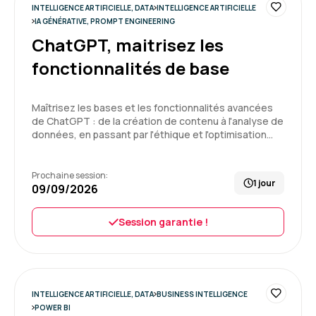
INTELLIGENCE ARTIFICIELLE, DATA
INTELLIGENCE ARTIFICIELLE
Formation : IA générative, travaillez 3 fois plus vite
IA GÉNÉRATIVE, PROMPT ENGINEERING
ChatGPT, maitrisez les
5
fonctionnalités de base
Maîtrisez les bases et les fonctionnalités avancées
de ChatGPT : de la création de contenu à l'analyse de
Fabienne P.
Le 29/06/2026
données, en passant par l'éthique et l'optimisation…
Notre formateur Jean-Luc maitrise
indéniablement le sujet du SQL et bien plus.
Prochaine session:
1 jour
Cependant, pour moi il manquait de support de
09/09/2026
cours et le niveau de groupe n'étant pas
homogène, je me suis sentie perdue à
Session garantie !
plusieurs reprises car nous n'étions pas tous
débutant.
3
Formation : SQL : Les fondamentaux
INTELLIGENCE ARTIFICIELLE, DATA
BUSINESS INTELLIGENCE
POWER BI