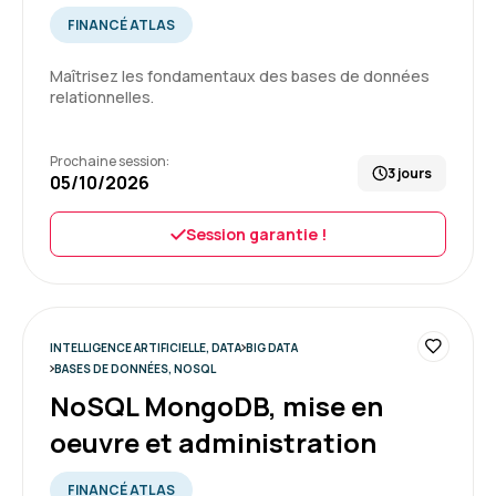
une de nos questions.
FINANCÉ ATLAS
Formation : SQL : Les fondamentaux
Maîtrisez les fondamentaux des bases de données
relationnelles.
5
Prochaine session:
3 jours
05/10/2026
CHLOE R.
Le 26/06/2026
Session garantie !
Tout s'est bien passé, de la réception des
identifiants à la fin de la formation.
Je recommande votre structure auprès de ma
hiérarchie pour les potentielles futures
INTELLIGENCE ARTIFICIELLE, DATA
BIG DATA
formations.
BASES DE DONNÉES, NOSQL
NoSQL MongoDB, mise en
Formation : SQL : Les fondamentaux
oeuvre et administration
5
FINANCÉ ATLAS