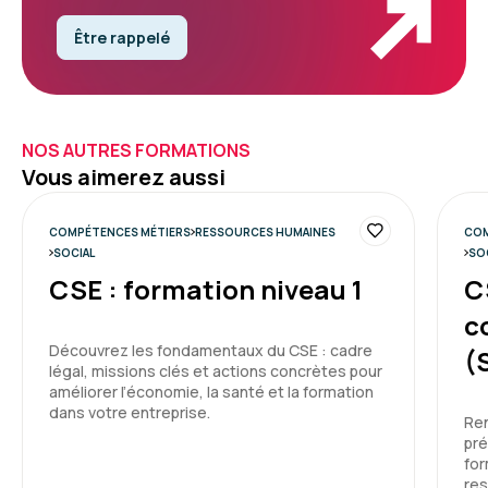
Être rappelé
NOS AUTRES FORMATIONS
Vous aimerez aussi
COMPÉTENCES MÉTIERS
RESSOURCES HUMAINES
COM
SOCIAL
SO
CSE : formation niveau 1
C
c
Découvrez les fondamentaux du CSE : cadre
(
légal, missions clés et actions concrètes pour
améliorer l’économie, la santé et la formation
dans votre entreprise.
Ren
pré
for
res