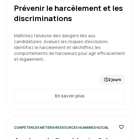
Prévenir le harcèlement et les
Formation enrichissante qui permet de voir des
discriminations
situations concrètes et aide à trouver des clés
dans mon rôle de manager
Maîtrisez l'analyse des dangers liés aux
Formation : Connaître et prévenir les risques
candidatures, évaluez les risques d'exclusion,
psychosociaux
identifiez le harcèlement et déchiffrez les
5
comportements de harceleurs pour agir efficacement
et légalement…
2 jours
Sonia G.
Le 05/07/2026
En savoir plus
journée agréable contenu trop superficielle
pour une EA
Formation : Connaître et prévenir les risques
psychosociaux
COMPÉTENCES MÉTIERS
RESSOURCES HUMAINES
SOCIAL