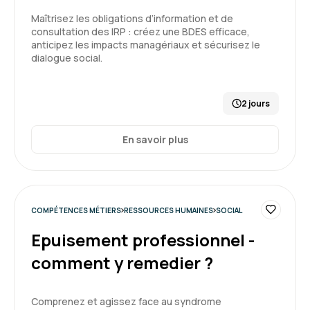
Maîtrisez les obligations d’information et de
consultation des IRP : créez une BDES efficace,
Ophélie Q.
Le 16/06/2026
anticipez les impacts managériaux et sécurisez le
dialogue social.
Instructif et condensé en une seule journée.
2 jours
Formation : Connaître et prévenir les risques
psychosociaux
En savoir plus
4
COMPÉTENCES MÉTIERS
RESSOURCES HUMAINES
SOCIAL
Epuisement professionnel -
Julie B.
Le 16/06/2026
comment y remedier ?
Cette formation sur une journée était très
dense et mériterait peut-être de se dérouler
Comprenez et agissez face au syndrome
sur 1,5 jours. Les exercices pratiques étaient