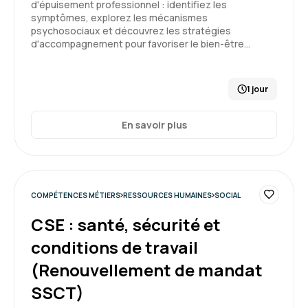
d'épuisement professionnel : identifiez les
intéressants, mais trop peu de temps nous
symptômes, explorez les mécanismes
était laissé.
psychosociaux et découvrez les stratégies
d'accompagnement pour favoriser le bien-être…
3
Formation : Connaître et prévenir les risques
psychosociaux
1 jour
Caroline T.
En savoir plus
Le 12/05/2026
Formation dense mais très intéressante
COMPÉTENCES MÉTIERS
RESSOURCES HUMAINES
SOCIAL
Formation : Connaître et prévenir les risques
psychosociaux
CSE : santé, sécurité et
conditions de travail
4
(Renouvellement de mandat
SSCT)