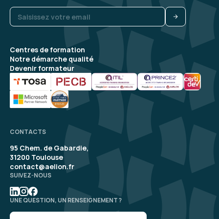
Formation : Connaître et prévenir les risques
psychosociaux
Jérémy B.
Le 24/11/2025
Centres de formation
Notre démarche qualité
Devenir formateur
La différence entre Stress, Harcèlement,
violences internes/externes et épuisement
professionnel
Analyser une situation de travail pour trouver
les causes
CONTACTS
4
Formation : Connaître et prévenir les risques
95 Chem. de Gabardie,
psychosociaux
31200 Toulouse
contact@aelion.fr
SUIVEZ-NOUS
Maxime L.
Le 24/11/2025
UNE QUESTION, UN RENSEIGNEMENT ?
Bonne formation