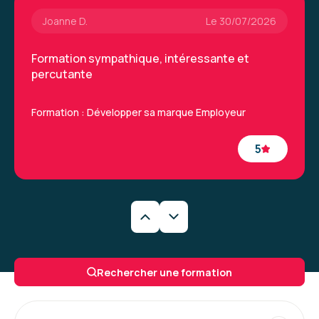
Joanne D.
Le 30/07/2026
Formation sympathique, intéressante et
percutante
Formation : Développer sa marque Employeur
5
Charlotte V.
Le 09/07/2026
formation pertinente mais en visio compliquée.
Rechercher une formation
et support pas adapté à de la visio ... il serait
nécessaire de revoir le rythme pour qu'il soit
plus adapté !