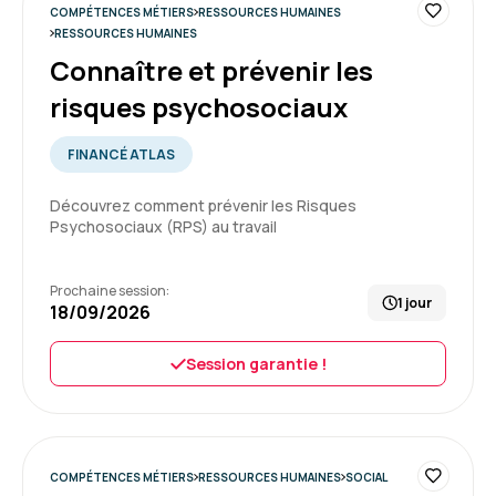
COMPÉTENCES MÉTIERS
RESSOURCES HUMAINES
Formation : Connaître et prévenir les risques
RESSOURCES HUMAINES
4
psychosociaux
Connaître et prévenir les
risques psychosociaux
FINANCÉ ATLAS
Marie S.
Le 09/07/2026
Découvrez comment prévenir les Risques
La formation s'est très bien passé ainsi que
Psychosociaux (RPS) au travail
toute la partie logistique avant et aprés.
La plateforme est un réel atout
Prochaine session:
1 jour
18/09/2026
Formation : Connaître et prévenir les risques
psychosociaux
5
Session garantie !
COMPÉTENCES MÉTIERS
Adeline D.
RESSOURCES HUMAINES
Le 09/07/2026
SOCIAL