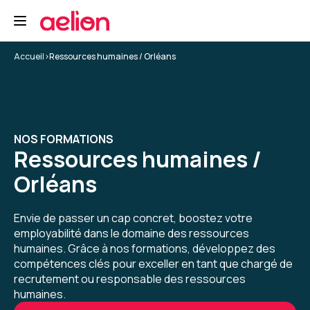
professionnel
Analyser une situation de travail pour trouver
les causes
Accueil
>
Ressources humaines / Orléans
4
Formation : Connaître et prévenir les risques
psychosociaux
Maxime L.
Le 24/11/2025
NOS FORMATIONS
Ressources humaines /
Bonne formation
Orléans
Très dense
Avec des cas pratiques
Envie de passer un cap concret, boostez votre
Formation : Connaître et prévenir les risques
employabilité dans le domaine des ressources
psychosociaux
humaines. Grâce à nos formations, développez des
4
compétences clés pour exceller en tant que chargé de
recrutement ou responsable des ressources
humaines.