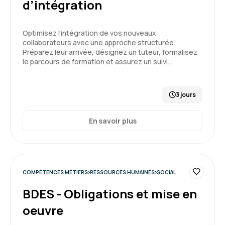
d’intégration
notre quotidien
Formation : Connaître et prévenir les risques
Optimisez l'intégration de vos nouveaux
psychosociaux
collaborateurs avec une approche structurée.
Préparez leur arrivée, désignez un tuteur, formalisez
5
le parcours de formation et assurez un suivi…
3 jours
Arnaud A.
Le 03/07/2026
En savoir plus
Echange et support intéressant et formateur,
donne des outils concret et utile pour le
manager.
Bien aimé les mises en situation.
COMPÉTENCES MÉTIERS
RESSOURCES HUMAINES
SOCIAL
BDES - Obligations et mise en
Formation : Connaître et prévenir les risques
5
psychosociaux
oeuvre