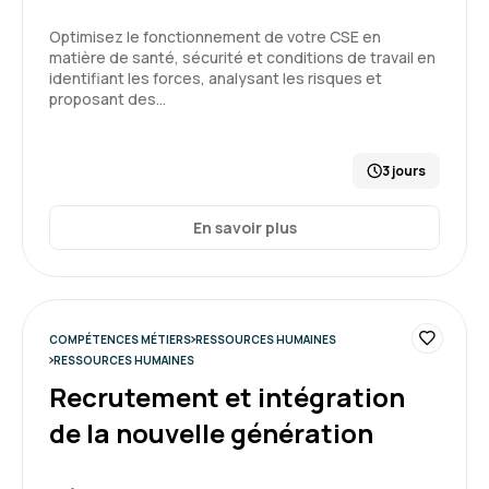
Kévin M.
Le 15/12/2025
Optimisez le fonctionnement de votre CSE en
matière de santé, sécurité et conditions de travail en
La formation était très intéressante ! Je repars
identifiant les forces, analysant les risques et
avec des outils concrets et j'ai élargi mes
proposant des…
connaissance sur la prévention des risques
psychosociaux.
3 jours
Formation : Connaître et prévenir les risques
5
psychosociaux
En savoir plus
Lisa B.
Le 26/11/2025
COMPÉTENCES MÉTIERS
RESSOURCES HUMAINES
RESSOURCES HUMAINES
bcp de modele et de loi. Peu appliqué en terme
Recrutement et intégration
d'outils managériaux pour faire face a des
de la nouvelle génération
situations qui peuvent déraper.
Formation : Connaître et prévenir les risques