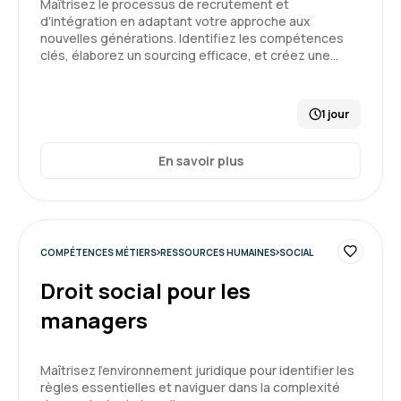
Maîtrisez le processus de recrutement et
psychosociaux
d'intégration en adaptant votre approche aux
3
nouvelles générations. Identifiez les compétences
clés, élaborez un sourcing efficace, et créez une…
1 jour
David F.
Le 24/11/2025
En savoir plus
plutôt des bonnes informations (j'ai appris des
choses)
Formation : Connaître et prévenir les risques
psychosociaux
COMPÉTENCES MÉTIERS
RESSOURCES HUMAINES
SOCIAL
3
Droit social pour les
managers
Maîtrisez l'environnement juridique pour identifier les
Aurélie G.
Le 24/11/2025
règles essentielles et naviguer dans la complexité