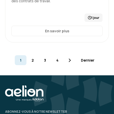
des contrats de travail.
Le sujet est bien abordé et la formatrice est
claire et dynamique.
Par contre, 1 journée en distanciel est un peu
1 jour
court et rend les échanges un peu compliqué
En savoir plus
Formation : Connaître et prévenir les risques
4
psychosociaux
1
2
3
4
Dernier
KAMEL H.
Le 24/11/2025
Excellente formation avec Élise ! Son franc-
parler et sa maîtrise du sujet permettent
d’aborder les RPS de manière concrète et
accessible. Les échanges étaient riches et
stimulants, et elle a su créer un environnement
où l’on se sent écouté et encouragé à poser
5
ABONNEZ-VOUS À NOTRE NEWSLETTER
toutes ses questions.