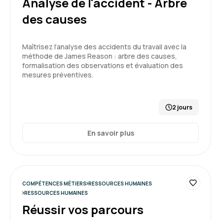
Analyse de l'accident - Arbre
3
des causes
Maîtrisez l’analyse des accidents du travail avec la
Alix B.
Le 03/07/2026
méthode de James Reason : arbre des causes,
formalisation des observations et évaluation des
mesures préventives.
Bon timing, support et méthode avec une belle
variabilité
2 jours
Formation : Connaître et prévenir les risques
psychosociaux
En savoir plus
5
COMPÉTENCES MÉTIERS
RESSOURCES HUMAINES
Marie R.
Le 03/07/2026
RESSOURCES HUMAINES
Réussir vos parcours
claire, thèmes abordés en adéquation avec