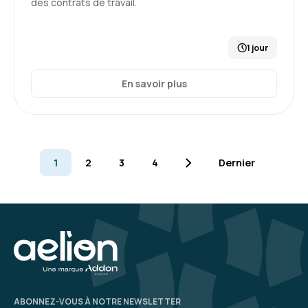
des contrats de travail.
Le sujet est bien abordé et la formatrice est
claire et dynamique.
Par contre, 1 journée en distanciel est un peu
1 jour
court et rend les échanges un peu compliqué
En savoir plus
Formation : Connaître et prévenir les risques
4
psychosociaux
1
2
3
4
Dernier
KAMEL H.
Le 24/11/2025
Excellente formation avec Élise ! Son franc-
parler et sa maîtrise du sujet permettent
d’aborder les RPS de manière concrète et
accessible. Les échanges étaient riches et
stimulants, et elle a su créer un environnement
où l’on se sent écouté et encouragé à poser
5
ABONNEZ-VOUS À NOTRE NEWSLETTER
toutes ses questions.