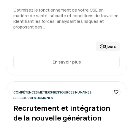
Kévin M.
Le 15/12/2025
Optimisez le fonctionnement de votre CSE en
matière de santé, sécurité et conditions de travail en
La formation était très intéressante ! Je repars
identifiant les forces, analysant les risques et
avec des outils concrets et j'ai élargi mes
proposant des…
connaissance sur la prévention des risques
psychosociaux.
3 jours
Formation : Connaître et prévenir les risques
5
psychosociaux
En savoir plus
Lisa B.
Le 26/11/2025
COMPÉTENCES MÉTIERS
RESSOURCES HUMAINES
RESSOURCES HUMAINES
bcp de modele et de loi. Peu appliqué en terme
Recrutement et intégration
d'outils managériaux pour faire face a des
de la nouvelle génération
situations qui peuvent déraper.
Formation : Connaître et prévenir les risques