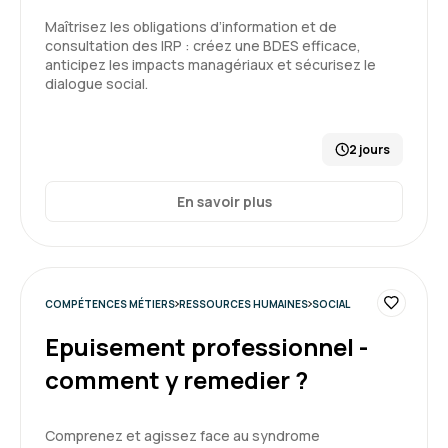
Maîtrisez les obligations d’information et de
consultation des IRP : créez une BDES efficace,
Ophélie Q.
Le 16/06/2026
anticipez les impacts managériaux et sécurisez le
dialogue social.
Instructif et condensé en une seule journée.
2 jours
Formation : Connaître et prévenir les risques
psychosociaux
En savoir plus
4
COMPÉTENCES MÉTIERS
RESSOURCES HUMAINES
SOCIAL
Epuisement professionnel -
Julie B.
Le 16/06/2026
comment y remedier ?
Cette formation sur une journée était très
dense et mériterait peut-être de se dérouler
Comprenez et agissez face au syndrome
sur 1,5 jours. Les exercices pratiques étaient