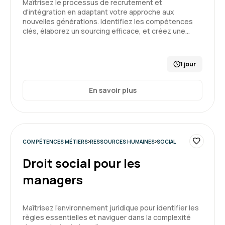
Maîtrisez le processus de recrutement et
psychosociaux
d'intégration en adaptant votre approche aux
3
nouvelles générations. Identifiez les compétences
clés, élaborez un sourcing efficace, et créez une…
1 jour
David F.
Le 24/11/2025
En savoir plus
plutôt des bonnes informations (j'ai appris des
choses)
Formation : Connaître et prévenir les risques
psychosociaux
COMPÉTENCES MÉTIERS
RESSOURCES HUMAINES
SOCIAL
3
Droit social pour les
managers
Maîtrisez l'environnement juridique pour identifier les
Aurélie G.
Le 24/11/2025
règles essentielles et naviguer dans la complexité