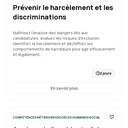
Prévenir le harcèlement et les
Formation enrichissante qui permet de voir des
discriminations
situations concrètes et aide à trouver des clés
dans mon rôle de manager
Maîtrisez l'analyse des dangers liés aux
Formation : Connaître et prévenir les risques
candidatures, évaluez les risques d'exclusion,
psychosociaux
identifiez le harcèlement et déchiffrez les
5
comportements de harceleurs pour agir efficacement
et légalement…
2 jours
Sonia G.
Le 05/07/2026
En savoir plus
journée agréable contenu trop superficielle
pour une EA
Formation : Connaître et prévenir les risques
psychosociaux
COMPÉTENCES MÉTIERS
RESSOURCES HUMAINES
SOCIAL