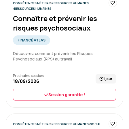
COMPÉTENCES MÉTIERS
RESSOURCES HUMAINES
Formation : Connaître et prévenir les risques
RESSOURCES HUMAINES
4
psychosociaux
Connaître et prévenir les
risques psychosociaux
FINANCÉ ATLAS
Marie S.
Le 09/07/2026
Découvrez comment prévenir les Risques
La formation s'est très bien passé ainsi que
Psychosociaux (RPS) au travail
toute la partie logistique avant et aprés.
La plateforme est un réel atout
Prochaine session:
1 jour
18/09/2026
Formation : Connaître et prévenir les risques
psychosociaux
5
Session garantie !
COMPÉTENCES MÉTIERS
Adeline D.
RESSOURCES HUMAINES
Le 09/07/2026
SOCIAL