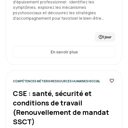
d'épuisement professionnel : identifiez les
intéressants, mais trop peu de temps nous
symptômes, explorez les mécanismes
était laissé.
psychosociaux et découvrez les stratégies
d'accompagnement pour favoriser le bien-être…
3
Formation : Connaître et prévenir les risques
psychosociaux
1 jour
Caroline T.
En savoir plus
Le 12/05/2026
Formation dense mais très intéressante
COMPÉTENCES MÉTIERS
RESSOURCES HUMAINES
SOCIAL
Formation : Connaître et prévenir les risques
psychosociaux
CSE : santé, sécurité et
conditions de travail
4
(Renouvellement de mandat
SSCT)