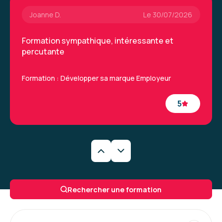
Joanne D.
Le 30/07/2026
Formation sympathique, intéressante et
percutante
Formation : Développer sa marque Employeur
5
Charlotte V.
Le 09/07/2026
formation pertinente mais en visio compliquée.
Rechercher une formation
et support pas adapté à de la visio ... il serait
nécessaire de revoir le rythme pour qu'il soit
plus adapté !