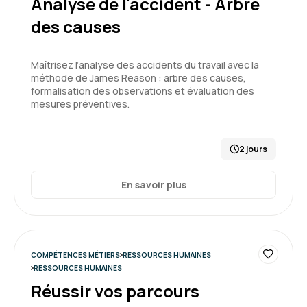
Analyse de l'accident - Arbre
3
des causes
Maîtrisez l’analyse des accidents du travail avec la
Alix B.
Le 03/07/2026
méthode de James Reason : arbre des causes,
formalisation des observations et évaluation des
mesures préventives.
Bon timing, support et méthode avec une belle
variabilité
2 jours
Formation : Connaître et prévenir les risques
psychosociaux
En savoir plus
5
COMPÉTENCES MÉTIERS
RESSOURCES HUMAINES
Marie R.
Le 03/07/2026
RESSOURCES HUMAINES
Réussir vos parcours
claire, thèmes abordés en adéquation avec