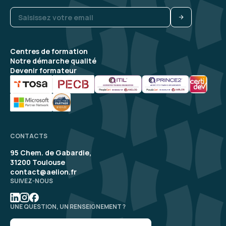
Formation : Connaître et prévenir les risques
psychosociaux
Jérémy B.
Le 24/11/2025
Centres de formation
Notre démarche qualité
Devenir formateur
La différence entre Stress, Harcèlement,
violences internes/externes et épuisement
professionnel
Analyser une situation de travail pour trouver
les causes
CONTACTS
4
Formation : Connaître et prévenir les risques
95 Chem. de Gabardie,
psychosociaux
31200 Toulouse
contact@aelion.fr
SUIVEZ-NOUS
Maxime L.
Le 24/11/2025
UNE QUESTION, UN RENSEIGNEMENT ?
Bonne formation