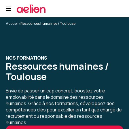
professionnel
Analyser une situation de travail pour trouver
les causes
Accueil
>
Ressources humaines / Toulouse
4
Formation : Connaître et prévenir les risques
psychosociaux
Maxime L.
Le 24/11/2025
NOS FORMATIONS
Ressources humaines /
Bonne formation
Toulouse
Très dense
Avec des cas pratiques
Envie de passer un cap concret, boostez votre
Formation : Connaître et prévenir les risques
employabilité dans le domaine des ressources
psychosociaux
humaines. Grâce à nos formations, développez des
4
compétences clés pour exceller en tant que chargé de
recrutement ou responsable des ressources
humaines.