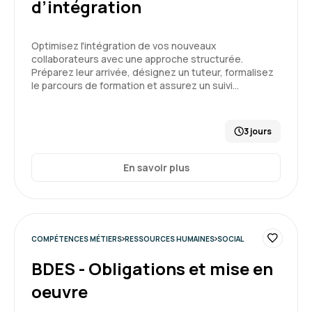
d’intégration
notre quotidien
Formation : Connaître et prévenir les risques
Optimisez l'intégration de vos nouveaux
psychosociaux
collaborateurs avec une approche structurée.
Préparez leur arrivée, désignez un tuteur, formalisez
5
le parcours de formation et assurez un suivi…
3 jours
Arnaud A.
Le 03/07/2026
En savoir plus
Echange et support intéressant et formateur,
donne des outils concret et utile pour le
manager.
Bien aimé les mises en situation.
COMPÉTENCES MÉTIERS
RESSOURCES HUMAINES
SOCIAL
BDES - Obligations et mise en
Formation : Connaître et prévenir les risques
5
psychosociaux
oeuvre