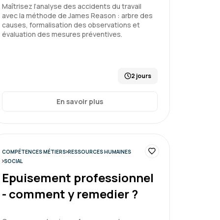
atout
Maîtrisez l’analyse des accidents du travail
avec la méthode de James Reason : arbre des
causes, formalisation des observations et
évaluation des mesures préventives.
enir les risques psychosociaux
2 jours
Le 09/07/2026
5
En savoir plus
ui permet de voir des situations concrètes
s dans mon rôle de manager
COMPÉTENCES MÉTIERS
RESSOURCES HUMAINES
SOCIAL
Epuisement professionnel
enir les risques psychosociaux
- comment y remedier ?