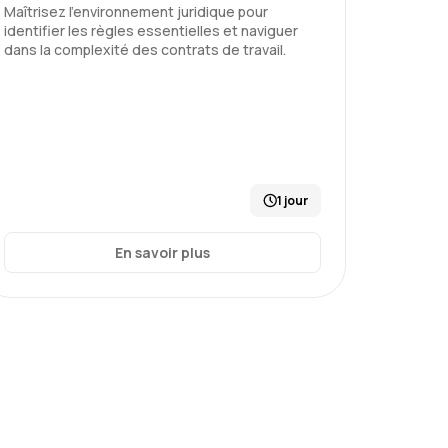
Maîtrisez l'environnement juridique pour
identifier les règles essentielles et naviguer
enir les risques psychosociaux
dans la complexité des contrats de travail.
Le 03/07/2026
5
1 jour
 adéquation avec notre quotidien
En savoir plus
enir les risques psychosociaux
Le 03/07/2026
5