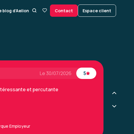
e blog d’Aelion
Contact
Espace client
enir les risques psychosociaux
Le 30/07/2026
5
ntéressante et percutante
arque Employeur