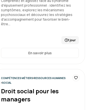
Comprenez et agissez face au syndrome
d'épuisement professionnel : identifiez les
Le 05/07/2026
3
symptômes, explorez les mécanismes
psychosociaux et découvrez les stratégies
d'accompagnement pour favoriser le bien-
rop superficielle pour une EA
être…
1 jour
enir les risques psychosociaux
En savoir plus
Le 03/07/2026
5
COMPÉTENCES MÉTIERS
RESSOURCES HUMAINES
SOCIAL
Droit social pour les
hode avec une belle variabilité
managers