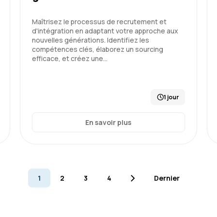
Formation : Connaître et prév
Maîtrisez le processus de recrutement et
d'intégration en adaptant votre approche aux
nouvelles générations. Identifiez les
compétences clés, élaborez un sourcing
efficace, et créez une…
Marie R.
1 jour
claire, thèmes abordés en
En savoir plus
Formation : Connaître et prév
1
2
3
4
Dernier
Arnaud A.