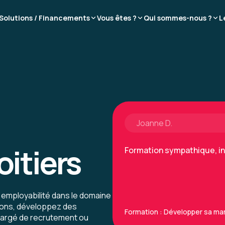
Bonne formation
Solutions / Financements
Vous êtes ?
Qui sommes-nous ?
L
Très dense
Avec des cas pratiques
Formation : Connaître et prév
Joanne D.
oitiers
Formation sympathique, i
 employabilité dans le domaine
ions, développez des
Formation : Développer sa m
hargé de recrutement ou