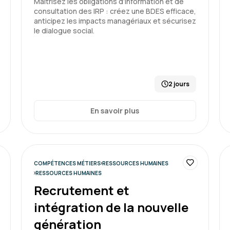
Maîtrisez les obligations d’information et de
consultation des IRP : créez une BDES efficace,
Sonia G.
anticipez les impacts managériaux et sécurisez
le dialogue social.
journée agréable contenu t
2 jours
Formation : Connaître et prév
En savoir plus
Alix B.
COMPÉTENCES MÉTIERS
RESSOURCES HUMAINES
RESSOURCES HUMAINES
Recrutement et
Bon timing, support et mét
intégration de la nouvelle
génération