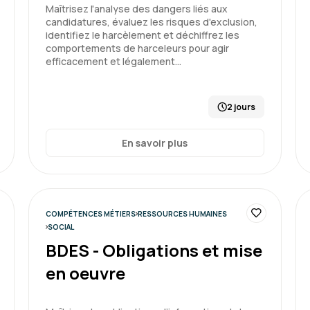
La plateforme est un réel 
Maîtrisez l'analyse des dangers liés aux
candidatures, évaluez les risques d'exclusion,
identifiez le harcèlement et déchiffrez les
comportements de harceleurs pour agir
efficacement et légalement…
Formation : Connaître et prév
2 jours
Adeline D.
En savoir plus
Formation enrichissante q
et aide à trouver des clé
COMPÉTENCES MÉTIERS
RESSOURCES HUMAINES
SOCIAL
BDES - Obligations et mise
Formation : Connaître et prév
en oeuvre