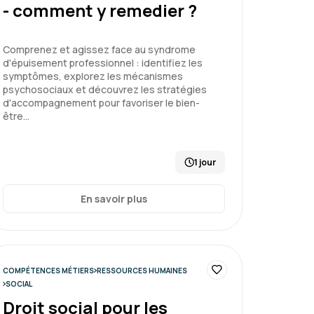
- comment y remedier ?
Le 05/07/2026
3
Comprenez et agissez face au syndrome
d'épuisement professionnel : identifiez les
symptômes, explorez les mécanismes
rop superficielle pour une EA
psychosociaux et découvrez les stratégies
d'accompagnement pour favoriser le bien-
être…
1 jour
enir les risques psychosociaux
En savoir plus
Le 03/07/2026
5
COMPÉTENCES MÉTIERS
RESSOURCES HUMAINES
hode avec une belle variabilité
SOCIAL
Droit social pour les