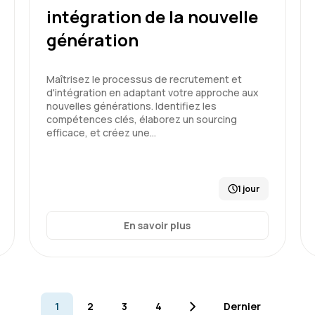
intégration de la nouvelle
génération
Formation : Connaître et prév
Maîtrisez le processus de recrutement et
d'intégration en adaptant votre approche aux
nouvelles générations. Identifiez les
compétences clés, élaborez un sourcing
Marie R.
efficace, et créez une…
claire, thèmes abordés en
1 jour
En savoir plus
Formation : Connaître et prév
1
2
3
4
Dernier