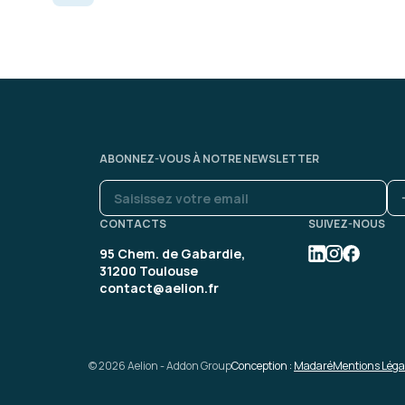
Arnaud A.
Echange et support intére
concret et utile pour le m
Bien aimé les mises en sit
ABONNEZ-VOUS À NOTRE NEWSLETTER
Formation : Connaître et prév
CONTACTS
SUIVEZ-NOUS
95 Chem. de Gabardie,
31200 Toulouse
Ophélie Q.
contact@aelion.fr
Instructif et condensé en 
© 2026 Aelion - Addon Group
Conception :
Madaré
Mentions Léga