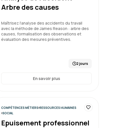
n passé ainsi que toute la partie logistique
Arbre des causes
atout
Maîtrisez l’analyse des accidents du travail
avec la méthode de James Reason : arbre des
causes, formalisation des observations et
enir les risques psychosociaux
évaluation des mesures préventives.
2 jours
Le 09/07/2026
5
En savoir plus
ui permet de voir des situations concrètes
s dans mon rôle de manager
COMPÉTENCES MÉTIERS
RESSOURCES HUMAINES
SOCIAL
enir les risques psychosociaux
Epuisement professionnel