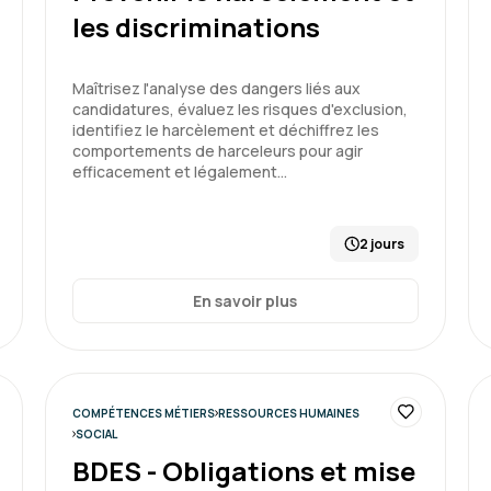
La formation s'est très bie
les discriminations
avant et aprés.
La plateforme est un réel 
Maîtrisez l'analyse des dangers liés aux
candidatures, évaluez les risques d'exclusion,
identifiez le harcèlement et déchiffrez les
Formation : Connaître et prév
comportements de harceleurs pour agir
efficacement et légalement…
2 jours
Adeline D.
En savoir plus
Formation enrichissante q
et aide à trouver des clé
COMPÉTENCES MÉTIERS
RESSOURCES HUMAINES
SOCIAL
Formation : Connaître et prév
BDES - Obligations et mise