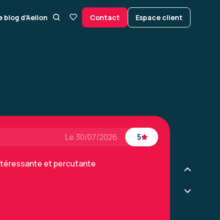
e blog d’Aelion
Contact
Espace client
enir les risques psychosociaux
Le 30/07/2026
5
ntéressante et percutante