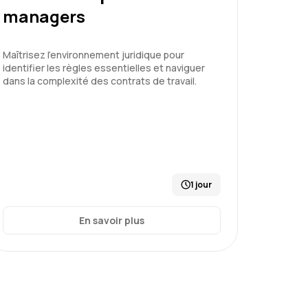
managers
enir les risques psychosociaux
Maîtrisez l'environnement juridique pour
identifier les règles essentielles et naviguer
dans la complexité des contrats de travail.
Le 03/07/2026
5
 adéquation avec notre quotidien
1 jour
En savoir plus
enir les risques psychosociaux