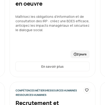
en oeuvre
Sonia G.
Maîtrisez les obligations d’information et de
consultation des IRP : créez une BDES efficace,
anticipez les impacts managériaux et sécurisez
journée agréable contenu t
le dialogue social.
2 jours
Formation : Connaître et prév
En savoir plus
Alix B.
COMPÉTENCES MÉTIERS
RESSOURCES HUMAINES
Bon timing, support et mét
RESSOURCES HUMAINES
Recrutement et