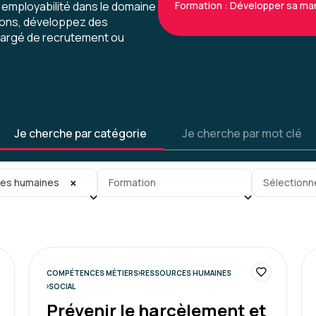
Formation : Développer sa m
 employabilité dans le domaine
ions, développez des
hargé de recrutement ou
Charlotte V.
formation pertinente mais
Je cherche par catégorie
Je cherche par mot clé
et support pas adapté à de l
rythme pour qu'il soit plus
gorie
Sous-sous-catégorie
Tag
×
es humaines
Formation
Sélectionn
Formation : Connaître et prév
COMPÉTENCES MÉTIERS
RESSOURCES HUMAINES
Marie S.
SOCIAL
Prévenir le harcèlement et