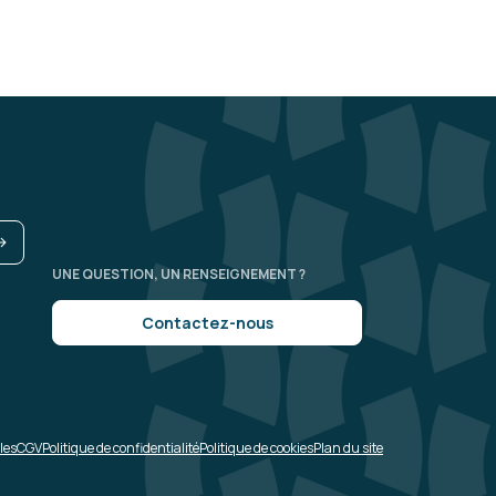
Le 03/07/2026
5
ssant et formateur, donne des outils
anager.
uation.
enir les risques psychosociaux
UNE QUESTION, UN RENSEIGNEMENT ?
Contactez-nous
Le 16/06/2026
4
une seule journée.
les
CGV
Politique de confidentialité
Politique de cookies
Plan du site