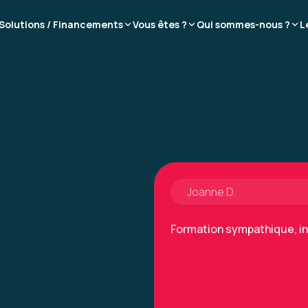
Solutions / Financements
Vous êtes ?
Qui sommes-nous ?
L
Bonne formation
Très dense
Avec des cas pratiques
Formation : Connaître et prév
Joanne D.
Formation sympathique, i