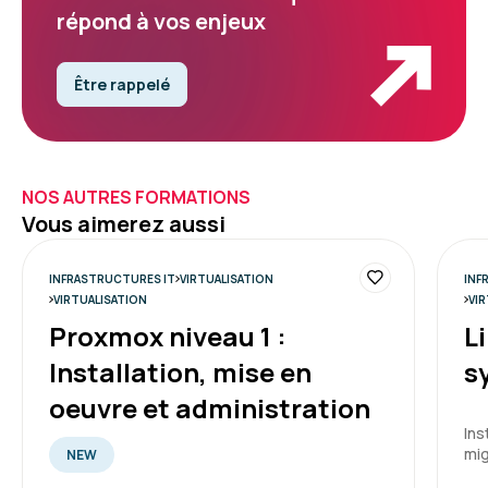
répond à vos enjeux
Être rappelé
NOS AUTRES FORMATIONS
Vous aimerez aussi
INFRASTRUCTURES IT
VIRTUALISATION
INF
VIRTUALISATION
VI
Proxmox niveau 1 :
Li
Installation, mise en
s
oeuvre et administration
Ins
mig
NEW