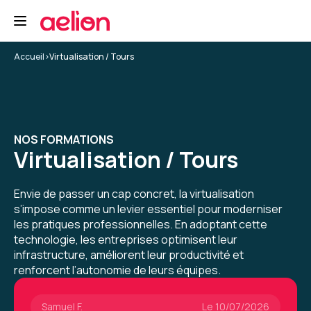
et structuré, ce qui a vraiment facilité
l’apprentissage.
5
Formation : Docker - Créer et administrer vos
Accueil
>
Virtualisation / Tours
conteneurs virtuels d'applications
Dylan K.
Le 05/12/2025
NOS FORMATIONS
Bonne exp, l'intervenant était à la hauteur de
Virtualisation / Tours
mes espérances pour cette formation docker
Formation : Docker - Créer et administrer vos
Envie de passer un cap concret, la virtualisation
conteneurs virtuels d'applications
s’impose comme un levier essentiel pour moderniser
les pratiques professionnelles. En adoptant cette
5
technologie, les entreprises optimisent leur
infrastructure, améliorent leur productivité et
renforcent l’autonomie de leurs équipes.
Samuel F.
Le 10/07/2026