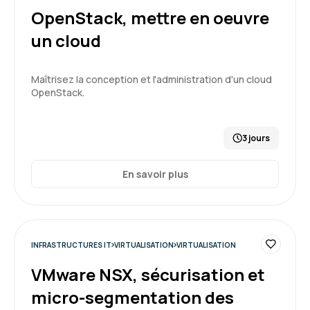
OpenStack, mettre en oeuvre
Samuel F.
Le 10/07/2026
un cloud
bonne ambiance , nombreux TP réalisés.
Maîtrisez la conception et l'administration d'un cloud
OpenStack.
Formation : Docker - Créer et administrer vos
conteneurs virtuels d'applications
3 jours
5
En savoir plus
Florent V.
Le 10/07/2026
INFRASTRUCTURES IT
VIRTUALISATION
VIRTUALISATION
bien, le portail est complet et facile d'usage
VMware NSX, sécurisation et
Formation : Docker - Créer et administrer vos
micro-segmentation des
conteneurs virtuels d'applications