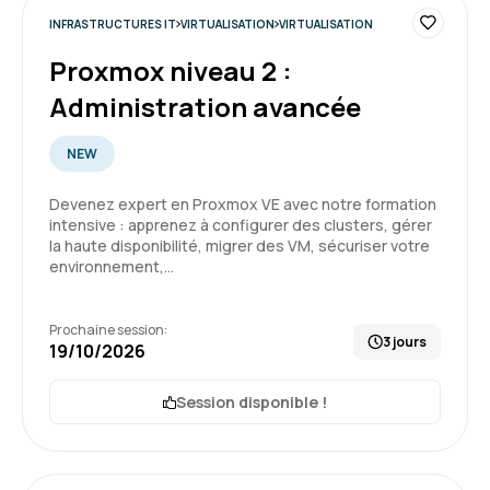
INFRASTRUCTURES IT
VIRTUALISATION
VIRTUALISATION
Proxmox niveau 2 :
Laurent G.
Le 06/05/2026
Administration avancée
Très intéressant. Formation qui permet de
NEW
mettre le pied à l'étrier.
Devenez expert en Proxmox VE avec notre formation
Formation : Docker - Créer et administrer vos
intensive : apprenez à configurer des clusters, gérer
conteneurs virtuels d'applications
la haute disponibilité, migrer des VM, sécuriser votre
environnement,…
5
Prochaine session:
3 jours
19/10/2026
DYLAN M.
Le 05/12/2025
Session disponible !
Une formation très instructive, qui m’a permis
d’acquérir de nouvelles compétences et de