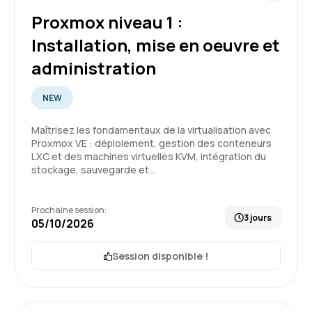
Dans l'ensemble, c'était une formation riche en
contenue avec beaucoup d'informations utiles.
Proxmox niveau 1 :
Installation, mise en oeuvre et
Formation : Docker - Créer et administrer vos
conteneurs virtuels d'applications
administration
4
NEW
Maîtrisez les fondamentaux de la virtualisation avec
Proxmox VE : déploiement, gestion des conteneurs
LXC et des machines virtuelles KVM, intégration du
Thierry D.
Le 06/05/2026
stockage, sauvegarde et…
Formation qui adresse parfaitement le sujet du
Prochaine session:
stage
3 jours
05/10/2026
Formateur compétent et très affable
Formation donne envie de s’investir dans les
Session disponible !
sujets de virtualisation d’application
5
Formation : Docker - Créer et administrer vos
conteneurs virtuels d'applications