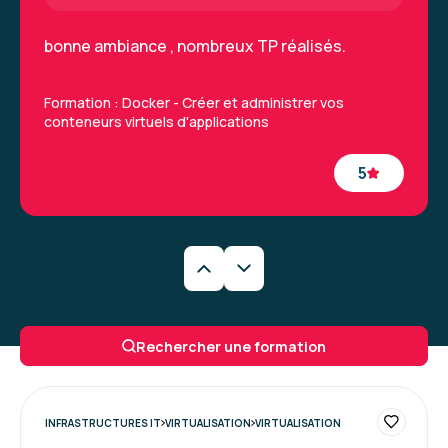
bonne ambiance , nombreux TP réalisés.
Formation : Docker - Créer et administrer vos
conteneurs virtuels d'applications
5
Florent V.
Le 10/07/2026
bien, le portail est complet et facile d'usage
Rechercher une formation
Formation : Docker - Créer et administrer vos
conteneurs virtuels d'applications
INFRASTRUCTURES IT
VIRTUALISATION
VIRTUALISATION