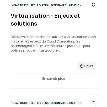
mieux comprendre les outils et méthodes au
tour de docker. L’accompagnement était clair
INFRASTRUCTURES IT
VIRTUALISATION
VIRTUALISATION
et structuré, ce qui a vraiment facilité
Virtualisation - Enjeux et
l’apprentissage.
5
solutions
Formation : Docker - Créer et administrer vos
conteneurs virtuels d'applications
Découvrez les fondamentaux de la virtualisation : son
histoire, les enjeux du Cloud Computing, les
Dylan K.
Le 05/12/2025
technologies clés et les meilleures pratiques pour
optimiser votre infrastructure…
Bonne exp, l'intervenant était à la hauteur de
mes espérances pour cette formation docker
2 jours
Formation : Docker - Créer et administrer vos
conteneurs virtuels d'applications
En savoir plus
5
INFRASTRUCTURES IT
VIRTUALISATION
VIRTUALISATION