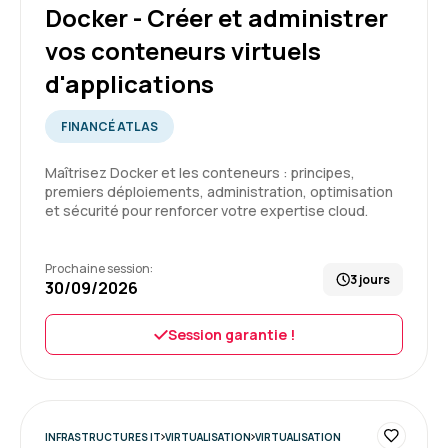
5
Docker - Créer et administrer
vos conteneurs virtuels
d'applications
Rayhanatou D.
Le 10/07/2026
FINANCÉ ATLAS
Trois jours de formation intensive, animés par
Maîtrisez Docker et les conteneurs : principes,
un excellent formateur, à la fois pédagogue et
premiers déploiements, administration, optimisation
très à l'écoute.
et sécurité pour renforcer votre expertise cloud.
Formation : Docker - Créer et administrer vos
Prochaine session:
conteneurs virtuels d'applications
3 jours
30/09/2026
5
Session garantie !
Abderrahmane D.
Le 06/07/2026
INFRASTRUCTURES IT
VIRTUALISATION
VIRTUALISATION