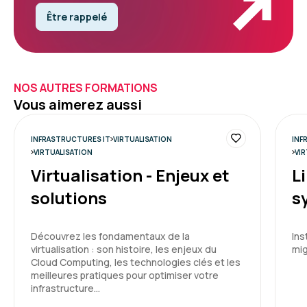
Être rappelé
NOS AUTRES FORMATIONS
Vous aimerez aussi
INFRASTRUCTURES IT
VIRTUALISATION
INF
VIRTUALISATION
VI
Virtualisation - Enjeux et
Li
solutions
s
Découvrez les fondamentaux de la
Ins
virtualisation : son histoire, les enjeux du
mig
Cloud Computing, les technologies clés et les
meilleures pratiques pour optimiser votre
infrastructure…