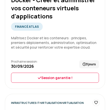
vos conteneurs virtuels
d'applications
Rayhanatou D.
Le 10/07/2026
FINANCÉ ATLAS
Trois jours de formation intensive, animés par
un excellent formateur, à la fois pédagogue et
Maîtrisez Docker et les conteneurs : principes,
très à l'écoute.
premiers déploiements, administration, optimisation
et sécurité pour renforcer votre expertise cloud.
Formation : Docker - Créer et administrer vos
conteneurs virtuels d'applications
5
Prochaine session:
3 jours
30/09/2026
Session garantie !
Abderrahmane D.
Le 06/07/2026
Dans l'ensemble, c'était une formation riche en
contenue avec beaucoup d'informations utiles.
INFRASTRUCTURES IT
VIRTUALISATION
VIRTUALISATION