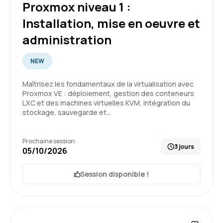
Proxmox niveau 1 :
Formation : Docker - Créer et administrer vos
conteneurs virtuels d'applications
Installation, mise en oeuvre et
4
administration
NEW
Thierry D.
Le 06/05/2026
Maîtrisez les fondamentaux de la virtualisation avec
Proxmox VE : déploiement, gestion des conteneurs
LXC et des machines virtuelles KVM, intégration du
Formation qui adresse parfaitement le sujet du
stockage, sauvegarde et…
stage
Formateur compétent et très affable
Formation donne envie de s’investir dans les
Prochaine session:
3 jours
sujets de virtualisation d’application
05/10/2026
5
Formation : Docker - Créer et administrer vos
Session disponible !
conteneurs virtuels d'applications
Laurent G.
Le 06/05/2026