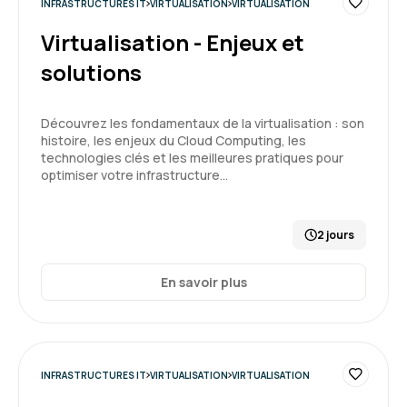
Formation : Docker - Créer et administrer vos
INFRASTRUCTURES IT
VIRTUALISATION
VIRTUALISATION
conteneurs virtuels d'applications
Virtualisation - Enjeux et
Dylan K.
Le 05/12/2025
solutions
Bonne exp, l'intervenant était à la hauteur de
Découvrez les fondamentaux de la virtualisation : son
mes espérances pour cette formation docker
histoire, les enjeux du Cloud Computing, les
technologies clés et les meilleures pratiques pour
Formation : Docker - Créer et administrer vos
optimiser votre infrastructure…
conteneurs virtuels d'applications
5
2 jours
En savoir plus
Samuel F.
Le 10/07/2026
bonne ambiance , nombreux TP réalisés.
INFRASTRUCTURES IT
VIRTUALISATION
VIRTUALISATION
Formation : Docker - Créer et administrer vos
conteneurs virtuels d'applications