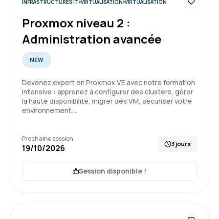
INFRASTRUCTURES IT
VIRTUALISATION
VIRTUALISATION
Très intéressant. Formation qui permet de
Proxmox niveau 2 :
mettre le pied à l'étrier.
Administration avancée
Formation : Docker - Créer et administrer vos
conteneurs virtuels d'applications
NEW
5
Devenez expert en Proxmox VE avec notre formation
intensive : apprenez à configurer des clusters, gérer
la haute disponibilité, migrer des VM, sécuriser votre
environnement,…
DYLAN M.
Le 05/12/2025
Prochaine session:
3 jours
Une formation très instructive, qui m’a permis
19/10/2026
d’acquérir de nouvelles compétences et de
mieux comprendre les outils et méthodes au
Session disponible !
tour de docker. L’accompagnement était clair
et structuré, ce qui a vraiment facilité
5
l’apprentissage.