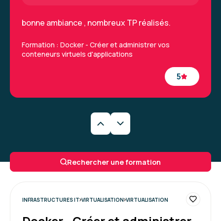
bonne ambiance , nombreux TP réalisés.
Formation : Docker - Créer et administrer vos
conteneurs virtuels d'applications
5
Florent V.
Le 10/07/2026
bien, le portail est complet et facile d'usage
Rechercher une formation
Formation : Docker - Créer et administrer vos
conteneurs virtuels d'applications
INFRASTRUCTURES IT
VIRTUALISATION
VIRTUALISATION
5
Docker - Créer et administrer