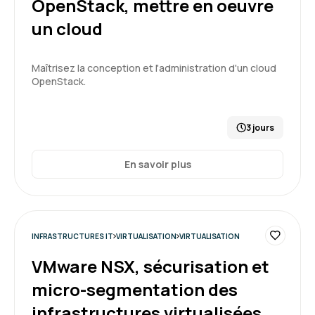
OpenStack, mettre en oeuvre
un cloud
5
Maîtrisez la conception et l'administration d'un cloud
OpenStack.
Florent V.
Le 10/07/2026
3 jours
bien, le portail est complet et facile d'usage
En savoir plus
Formation : Docker - Créer et administrer vos
conteneurs virtuels d'applications
5
INFRASTRUCTURES IT
VIRTUALISATION
VIRTUALISATION
VMware NSX, sécurisation et
micro-segmentation des
infrastructures virtualisées