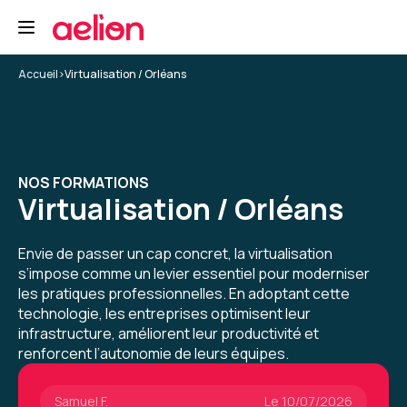
mieux comprendre les outils et méthodes au
tour de docker. L’accompagnement était clair
et structuré, ce qui a vraiment facilité
5
l’apprentissage.
Accueil
>
Virtualisation / Orléans
Formation : Docker - Créer et administrer vos
conteneurs virtuels d'applications
Dylan K.
Le 05/12/2025
NOS FORMATIONS
Virtualisation / Orléans
Bonne exp, l'intervenant était à la hauteur de
mes espérances pour cette formation docker
Envie de passer un cap concret, la virtualisation
Formation : Docker - Créer et administrer vos
s’impose comme un levier essentiel pour moderniser
conteneurs virtuels d'applications
les pratiques professionnelles. En adoptant cette
5
technologie, les entreprises optimisent leur
infrastructure, améliorent leur productivité et
renforcent l’autonomie de leurs équipes.
Samuel F.
Le 10/07/2026