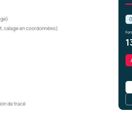
age)
t, calage en coordonnées)
For
1
ion de tracé