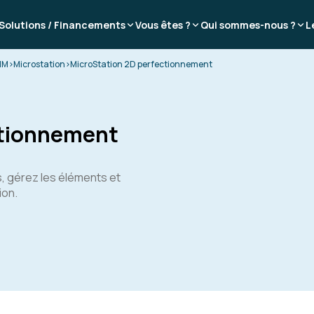
Solutions / Financements
Vous êtes ?
Qui sommes-nous ?
L
IM
>
Microstation
>
MicroStation 2D perfectionnement
ctionnement
, gérez les éléments et
ion.