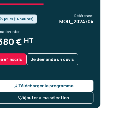
Référence :
2 jours (14 heures)
MOD_2024704
mation Inter
HT
380 €
Je m'inscris
Je demande un devis
Télécharger le programme
Ajouter à ma sélection