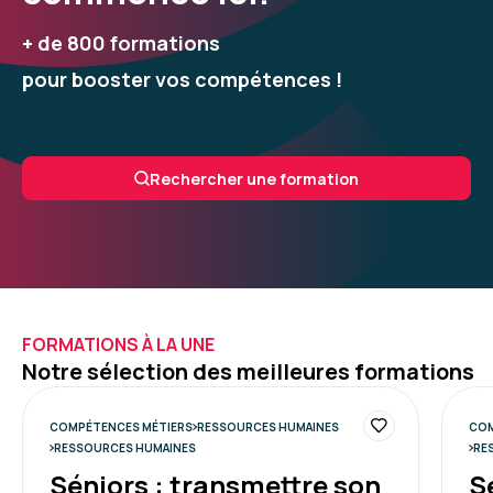
+ de 800 formations
pour booster vos compétences !
Rechercher une formation
FORMATIONS À LA UNE
Notre sélection des meilleures formations
COMPÉTENCES MÉTIERS
RESSOURCES HUMAINES
COM
RESSOURCES HUMAINES
RE
Séniors : transmettre son
Sé