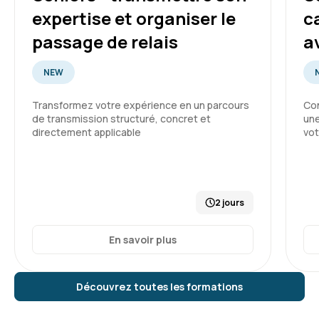
expertise et organiser le
c
passage de relais
a
NEW
Transformez votre expérience en un parcours
Con
de transmission structuré, concret et
une
directement applicable
vot
2 jours
En savoir plus
Découvrez toutes les formations