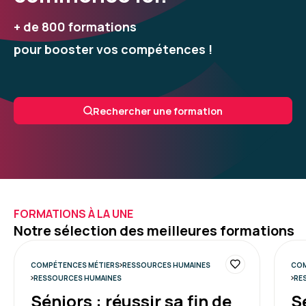
+ de 800 formations
pour booster vos compétences !
Rechercher une formation
FORMATIONS À LA UNE
Notre sélection des meilleures formations
COMPÉTENCES MÉTIERS
RESSOURCES HUMAINES
COM
RESSOURCES HUMAINES
RE
Séniors : réussir sa fin de
S