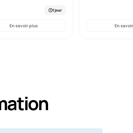
1 jour
En savoir plus
En savoir
mation