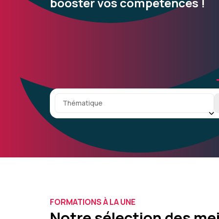
booster vos compétences !
Catégorie principale
S
Thématique
FORMATIONS À LA UNE
Notre sélection des me