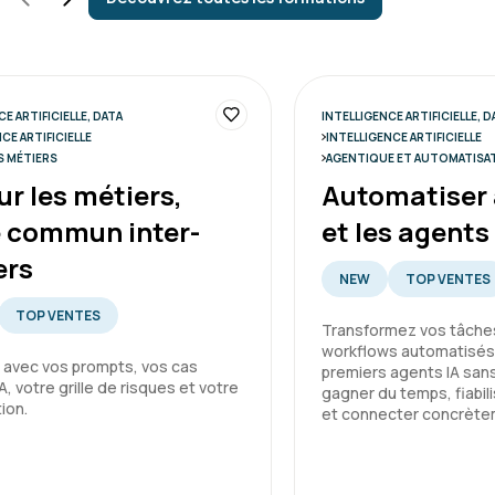
E ARTIFICIELLE, DATA
INTELLIGENCE ARTIFICIELLE, D
CE ARTIFICIELLE
INTELLIGENCE ARTIFICIELLE
S MÉTIERS
AGENTIQUE ET AUTOMATISA
ur les métiers,
Automatiser 
e commun inter-
et les agent
ers
NEW
TOP VENTES
TOP VENTES
Transformez vos tâches
workflows automatisés
 avec vos prompts, vos cas
premiers agents IA san
A, votre grille de risques et votre
gagner du temps, fiabil
tion.
et connecter concrèt