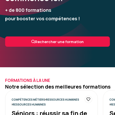
+ de 800 formations
pour booster vos compétences !
Rechercher une formation
FORMATIONS À LA UNE
Notre sélection des meilleures formations
COMPÉTENCES MÉTIERS
RESSOURCES HUMAINES
COM
RESSOURCES HUMAINES
RE
Séniors : réussir sa fin de
S