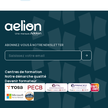
La formation était très claire, j'ai appris
beaucoup de choses qui me seront utile dans la
vie de tous les jours.
Formation : Excel - Initiation
5
ABONNEZ-VOUS À NOTRE NEWSLETTER
Marine S.
Le 03/07/2026
Formation intéressante enseignée avec
Centres de formation
Notre démarche qualité
pédagogie
Devenir formateur
Formation : Excel - Initiation
5