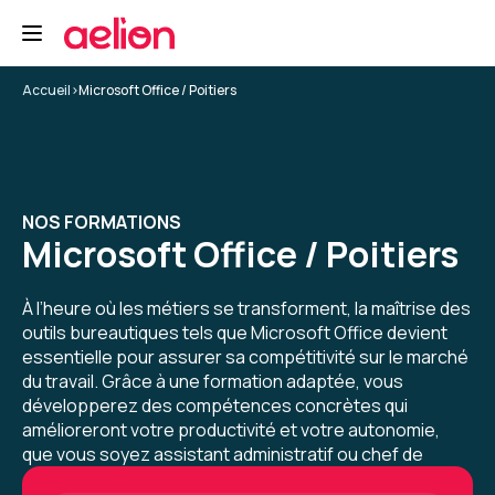
questionnaire car j'ai du mal m'évaluer. Je
pensais que la formation serait plus poussée,
j'ai fait en 2 jours ce que j'aurai pu apprendre en
5
1 seul, j'aurai aimé voir les différentes
Accueil
>
Microsoft Office / Poitiers
"recherche" mais la formatrice nous a indiqué
que ce n'était pas au programme
"intermédiaire".
Ibtissem O.
Le 23/06/2026
Formation : Excel - Intermédiaire
NOS FORMATIONS
Microsoft Office / Poitiers
Très bonne expérience, j'ai appris pleins
d'astuces
À l’heure où les métiers se transforment, la maîtrise des
outils bureautiques tels que Microsoft Office devient
Formation : Excel - Perfectionnement
essentielle pour assurer sa compétitivité sur le marché
du travail. Grâce à une formation adaptée, vous
5
développerez des compétences concrètes qui
amélioreront votre productivité et votre autonomie,
que vous soyez assistant administratif ou chef de