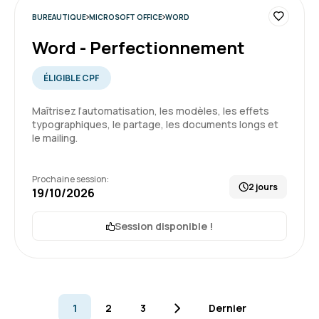
5
BUREAUTIQUE
MICROSOFT OFFICE
WORD
Word - Perfectionnement
ÉLIGIBLE CPF
Morgane D.
Le 03/07/2026
Maîtrisez l’automatisation, les modèles, les effets
Formation complète et simple en utilisation
typographiques, le partage, les documents longs et
le mailing.
Formation : Excel - Initiation
Prochaine session:
2 jours
19/10/2026
5
Session disponible !
Jordan L.
Le 03/07/2026
1
2
3
Dernier