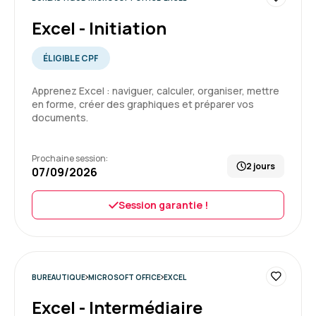
Formation : Excel - Perfectionnement
5
Excel - Initiation
ÉLIGIBLE CPF
Apprenez Excel : naviguer, calculer, organiser, mettre
Sandrine C.
Le 21/07/2026
en forme, créer des graphiques et préparer vos
documents.
Formation dense mais hyper intéressante,
beaucoup de pratique qui permet de
Prochaine session:
s'améliorer et d'approfondir ces
2 jours
07/09/2026
connaissances.
Session garantie !
Formation : Excel - Perfectionnement
5
BUREAUTIQUE
MICROSOFT OFFICE
EXCEL
Candy G.
Le 20/07/2026
Excel - Intermédiaire