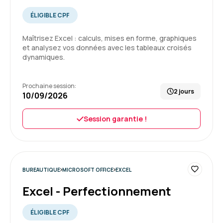
Excellente
ÉLIGIBLE CPF
Beaucoup d’apprentissage et mise en pratique
Maîtrisez Excel : calculs, mises en forme, graphiques
et analysez vos données avec les tableaux croisés
Formation : PowerPoint perfectionnement
dynamiques.
5
Prochaine session:
2 jours
10/09/2026
Session garantie !
Sabrina B.
Le 17/07/2026
Très bonne organisation, formation qui
s'adapte au niveau de l'apprenant .
BUREAUTIQUE
MICROSOFT OFFICE
EXCEL
Excel - Perfectionnement
Formation : Word - Initiation
ÉLIGIBLE CPF
5