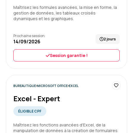
Maîtrisez les formules avancées, la mise en forme, la
gestion de données, les tableaux croisés
dynamiques et les graphiques.
Karine L.
Le 10/07/2026
Prochaine session:
2 jours
14/09/2026
Vision rapide mais approfondie des themes
abordés
Session garantie !
Formation : Excel - Intermédiaire
5
BUREAUTIQUE
MICROSOFT OFFICE
EXCEL
Excel - Expert
Sabine B.
ÉLIGIBLE CPF
Le 10/07/2026
Maîtrisez les fonctions avancées d'Excel, de la
Bonnes conditions d’identification de la
manipulation de données à la création de formulaires