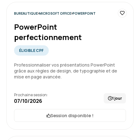
Geneviève M.
Le 03/07/2026
BUREAUTIQUE
MICROSOFT OFFICE
POWERPOINT
Expérience très positive, énormément de
choses clarifiées
PowerPoint
perfectionnement
Formation : Excel - Initiation
ÉLIGIBLE CPF
5
Professionnaliser vos présentations PowerPoint
grâce aux règles de design, de typographie et de
mise en page avancée.
Juan G.
Le 03/07/2026
Prochaine session:
1 jour
07/10/2026
Jai appris enormement lors de cette formation
,formation tres utile pour mon activité
Session disponible !
professionelle.
Formation : Excel - Initiation