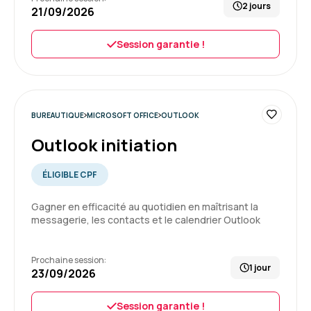
2 jours
21/09/2026
DE V.
Le 07/07/2026
Session garantie !
Très bonne expérience . Équipe très
sympathique et pro
BUREAUTIQUE
MICROSOFT OFFICE
OUTLOOK
Formation : Word - Perfectionnement
Outlook initiation
5
ÉLIGIBLE CPF
Gagner en efficacité au quotidien en maîtrisant la
messagerie, les contacts et le calendrier Outlook
Candy G.
Le 07/07/2026
Prochaine session:
Très bien
1 jour
23/09/2026
J’ai appris beaucoup de choses dans la
convivialité et la bienveillance
Session garantie !