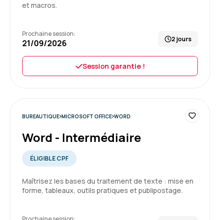
formation, du niveau et du besoin. Expérience
et macros.
positive et très agréable
Formation : Excel - Intermédiaire
Prochaine session:
2 jours
21/09/2026
5
Session garantie !
Florence M.
Le 08/07/2026
BUREAUTIQUE
MICROSOFT OFFICE
WORD
Très bon moment passé durant cette
Word - Intermédiaire
formation.
Petit + non négligeable, j'étais seule
ÉLIGIBLE CPF
apprenante, donc ça a été une formation sur
mesure.
Maîtrisez les bases du traitement de texte : mise en
Formatrice très professionnelle et à l'écoute
forme, tableaux, outils pratiques et publipostage.
5
des besoins.
Formation : PowerPoint initiation
Prochaine session: