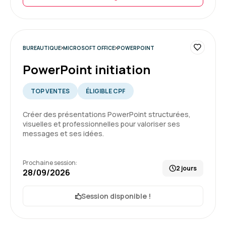
Centre de formation très sympa ainsi que les
formateurs.
C’est un centre que je recommande
5
Formation : Word - Perfectionnement
BUREAUTIQUE
MICROSOFT OFFICE
POWERPOINT
PowerPoint initiation
Laurence M.
Le 03/07/2026
TOP VENTES
ÉLIGIBLE CPF
très bonne formation ,avec exercices sympa
Créer des présentations PowerPoint structurées,
visuelles et professionnelles pour valoriser ses
messages et ses idées.
Formation : Excel - Initiation
Prochaine session:
2 jours
28/09/2026
5
Session disponible !