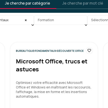
Je cherche par catégorie
Je cherche par mot clé
gorie
Sous-sous-catégorie
Tag
×
ntaux
Formation
Sélectionn
BUREAUTIQUE
FONDAMENTAUX
DÉCOUVERTE OFFICE
Microsoft Office, trucs et
astuces
Optimisez votre efficacité avec Microsoft
Office et Windows en maîtrisant les raccourcis,
l'affichage, la mise en forme et les insertions
automatiques.