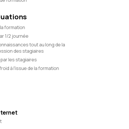
 de formation
luations
la formation
r 1/2 journée
onnaissances tout au long de la
ssion des stagiaires
par les stagiaires
roid à l'issue de la formation
nternet
t