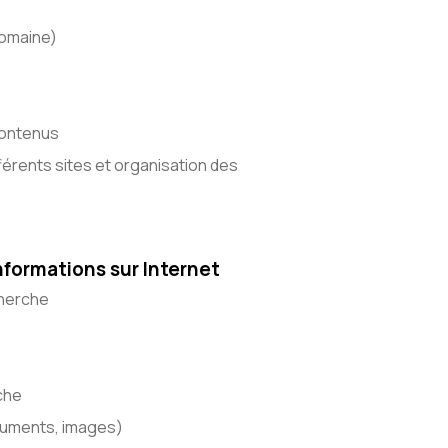
domaine)
contenus
fférents sites et organisation des
formations sur Internet
herche
che
cuments, images)