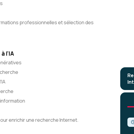
ts
rmations professionnelles et sélection des
à l'IA
énératives
recherche
Re
'IA
Int
cherche
'information
 pour enrichir une recherche Internet.