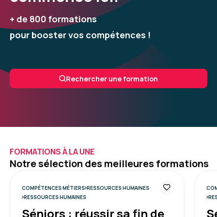
+ de 800 formations
pour booster vos compétences !
Rechercher une formation
FORMATIONS À LA UNE
Notre sélection des meilleures formations
COMPÉTENCES MÉTIERS
RESSOURCES HUMAINES
COM
RESSOURCES HUMAINES
RE
Séniors : réussir sa fin de
S