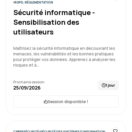
5
RGPD, RÉGLEMENTATION
Sécurité informatique -
Sensibilisation des
utilisateurs
Magali R.
Le 29/04/2026
Formation pratico pratique permettant de se
Maîtrisez la sécurité informatique en découvrant les
mettre en action rapidement
menaces, les vulnérabilités et les bonnes pratiques
pour protéger vos données. Apprenez à analyser les
risques et à…
Formation : Se mettre en conformité avec le RGPD
5
Prochaine session:
1 jour
25/09/2026
Session disponible !
CYBERSÉCURITÉ
SÉCURITÉ DES SYSTÈMES D'INFORMATION