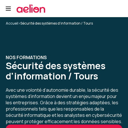
Formation pratico pratique permettant de se
mettre en action rapidement
Formation : Se mettre en conformité avec le RGPD
Accueil
>
Sécurité des systèmes d’information / Tours
5
NOS FORMATIONS
Magali R.
Le 29/04/2026
Sécurité des systèmes
d'information / Tours
Formation pratico pratique permettant de se
mettre en action rapidement
Avec une volonté d’autonomie durable, la sécurité des
Formation : Se mettre en conformité avec le RGPD
systèmes d’information devient un enjeu majeur pour
les entreprises. Grâce à des stratégies adaptées, les
5
professionnels tels que les responsables de la
sécurité informatique et les analystes en cybersécurité
peuvent protéger efficacement les données sensibles.