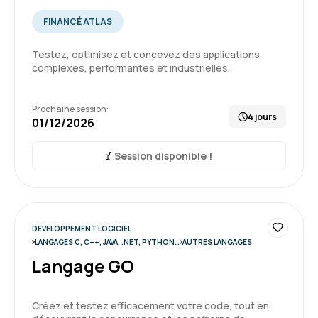
très bonne manière d'envisager les possibilités
FINANCÉ ATLAS
de python
Testez, optimisez et concevez des applications
Formation : Python, programmation Objet
complexes, performantes et industrielles.
5
Prochaine session:
4 jours
01/12/2026
Session disponible !
Nicolas M.
Le 24/04/2026
tres bon contact, tres bonne pédagogie.
DÉVELOPPEMENT LOGICIEL
Formation : Python, programmation Objet
LANGAGES C, C++, JAVA, .NET, PYTHON…
AUTRES LANGAGES
Langage GO
5
Créez et testez efficacement votre code, tout en