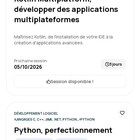
développer des applications
L'organisation de la formation est pratique
multiplateformes
(connections au sites, ...), contenu conforme
aux attentes, adaptations aux besoins
Maîtrisez Kotlin, de l'installation de votre IDE à la
Formation : Python, programmation Objet
création d'applications avancées.
4
Prochaine session:
3 jours
05/10/2026
CEDRIC L.
Le 05/06/2026
Session disponible !
Formation intéressante
Permet d'améliorer ses skills pour mieux
comprendre ce qui est fait au quotidien
DÉVELOPPEMENT LOGICIEL
LANGAGES C, C++, JAVA, .NET, PYTHON…
PYTHON
Formation : Java, les fondamentaux de la
Python, perfectionnement
5
programmation