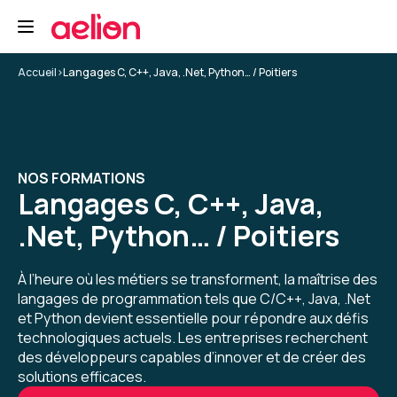
Formation correspondant complètement aux
attente, bien adapté à un groupe de cette taille
(5 apprenants)
Accueil
>
Langages C, C++, Java, .Net, Python… / Poitiers
Formation : Python, programmation Objet
5
NOS FORMATIONS
Eunice W.
Le 27/03/2026
Langages C, C++, Java,
.Net, Python… / Poitiers
La formation était bien structurée et nous
avons eu le temps d'implémenter et de
manipuler les concepts présenté. J'ai pu revoir
À l’heure où les métiers se transforment, la maîtrise des
toutes les bases du langage et Olivier était à
langages de programmation tels que C/C++, Java, .Net
l'écoute.
et Python devient essentielle pour répondre aux défis
5
technologiques actuels. Les entreprises recherchent
Formation : Python, programmation Objet
des développeurs capables d’innover et de créer des
solutions efficaces.