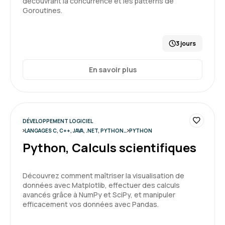
découvrant la concurrence et les patterns de
Goroutines.
Anthony M.
Le 30/03/2026
3 jours
J'ai apprécié la formation, le formateur est très
pédagogue, il prend le temps de bien expliquer
avec des exemples et il jongle donc entre
En savoir plus
théorie et pratique ce qui est très enrichissant.
5
Formation : Java, programmation avancée
DÉVELOPPEMENT LOGICIEL
LANGAGES C, C++, JAVA, .NET, PYTHON…
PYTHON
Python, Calculs scientifiques
Julien B.
Le 27/03/2026
Découvrez comment maîtriser la visualisation de
Formation correspondant complètement aux
données avec Matplotlib, effectuer des calculs
attente, bien adapté à un groupe de cette taille
avancés grâce à NumPy et SciPy, et manipuler
(5 apprenants)
efficacement vos données avec Pandas.
Formation : Python, programmation Objet