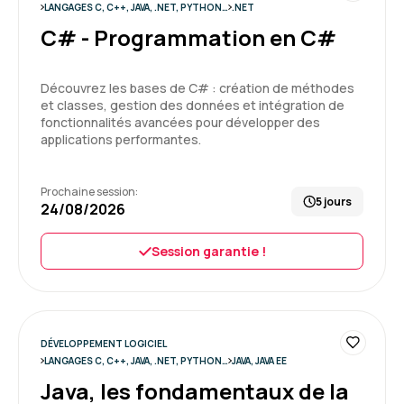
5
LANGAGES C, C++, JAVA, .NET, PYTHON…
.NET
C# - Programmation en C#
Découvrez les bases de C# : création de méthodes
FABIEN Z.
Le 22/06/2026
et classes, gestion des données et intégration de
fonctionnalités avancées pour développer des
applications performantes.
Formation très complète qui est intense.
Formation : Python, programmation Objet
Prochaine session:
5 jours
24/08/2026
4
Session garantie !
ALEXANDRE S.
Le 22/06/2026
DÉVELOPPEMENT LOGICIEL
LANGAGES C, C++, JAVA, .NET, PYTHON…
JAVA, JAVA EE
Formation dense et complète qui permet de
Java, les fondamentaux de la
prendre en main rapidement Python. Le