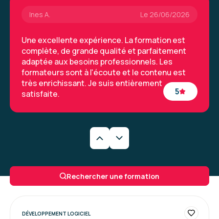
Ines A.
Le 26/06/2026
Une excellente expérience. La formation est
complète, de grande qualité et parfaitement
adaptée aux besoins professionnels. Les
formateurs sont à l'écoute et le contenu est
très enrichissant. Je suis entièrement
5
satisfaite.
Formation : Spring, développer des applications
d'entreprise
Guillaume T.
Le 26/06/2026
Bonne, formation claire et bien structurée.
Rechercher une formation
Formation : Spring, développer des applications
d'entreprise
DÉVELOPPEMENT LOGICIEL