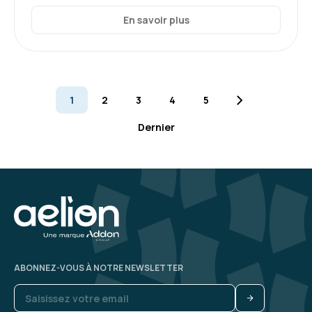
complète, de grande qualité et parfaitement
adaptée aux besoins professionnels. Les
En savoir plus
formateurs sont à l'écoute et le contenu est
très enrichissant. Je suis entièrement
5
satisfaite.
Formation : Spring, développer des applications
1
2
3
4
5
d'entreprise
Dernier
Guillaume T.
Le 26/06/2026
Bonne, formation claire et bien structurée.
Formation : Spring, développer des applications
d'entreprise
5
ABONNEZ-VOUS À NOTRE NEWSLETTER