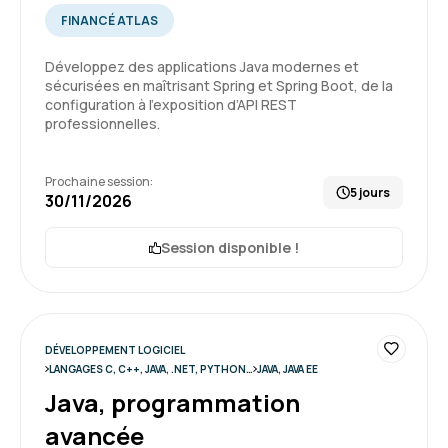
FINANCÉ ATLAS
Formation : Python, programmation Objet
5
Développez des applications Java modernes et
sécurisées en maîtrisant Spring et Spring Boot, de la
configuration à l’exposition d’API REST
professionnelles.
Laurent D.
Le 22/05/2026
Prochaine session:
5 jours
J'ai appris le python en autodidacte et j'ai déjà
30/11/2026
une bonne expérience de développeur. Cette
formation a permis de répondre aux questions
Session disponible !
que je me posais et de souligner les subtilités
du langage python. Le formateur a su s'adapter
5
à l'auditoire qui était assez varié.
DÉVELOPPEMENT LOGICIEL
Formation : Python, programmation Objet
LANGAGES C, C++, JAVA, .NET, PYTHON…
JAVA, JAVA EE
Java, programmation
Olivier L.
Le 21/05/2026
avancée