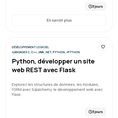
5
3 jours
En savoir plus
Eunice W.
Le 27/03/2026
La formation était bien structurée et nous
DÉVELOPPEMENT LOGICIEL
avons eu le temps d'implémenter et de
LANGAGES C, C++, JAVA, .NET, PYTHON…
PYTHON
manipuler les concepts présenté. J'ai pu revoir
Python, développer un site
toutes les bases du langage et Olivier était à
l'écoute.
web REST avec Flask
5
Formation : Python, programmation Objet
Explorez les structures de données, les modules,
l'ORM avec Sqlalchemy, le développement web avec
Flask.
Ines A.
Le 26/06/2026
3 jours
Une excellente expérience. La formation est