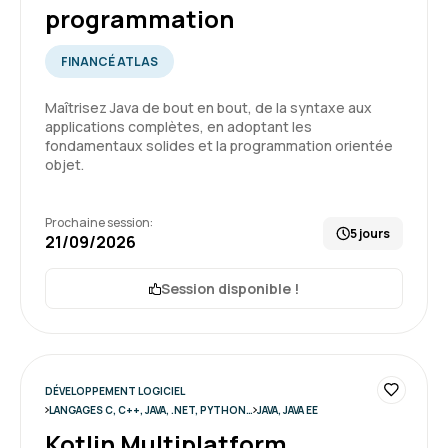
programmation
formateur nous donnes les clés pour pouvoir
comprendre et utiliser des librairies python.
FINANCÉ ATLAS
5
Formation : Python, programmation Objet
Maîtrisez Java de bout en bout, de la syntaxe aux
applications complètes, en adoptant les
fondamentaux solides et la programmation orientée
objet.
Guillaume T.
Le 19/06/2026
Prochaine session:
La formation répondait à ses objectifs, mais
5 jours
21/09/2026
était un peu trop basic pour moi au vu de mes
connaissances initiales.
Session disponible !
Formation : Java, les fondamentaux de la
4
programmation
DÉVELOPPEMENT LOGICIEL
LANGAGES C, C++, JAVA, .NET, PYTHON…
JAVA, JAVA EE
Kotlin Multiplatform,
Sandra B.
Le 19/06/2026