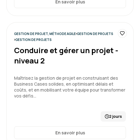
En savoir plus
Clémence P.
Le 03/03/2026
Très bonne expérience, c'était intéressant
d'avoir une formation flexible, qui s'adapte aux
GESTION DE PROJET, MÉTHODE AGILE
GESTION DE PROJETS
besoins que l'on fait remonté au fur et à mesure
GESTION DE PROJETS
Conduire et gérer un projet -
Formation : Conduire et gérer un projet - niveau 2
4
niveau 2
Maîtrisez la gestion de projet en construisant des
Business Cases solides, en optimisant délais et
coûts, et en mobilisant votre équipe pour transformer
vos défis…
2 jours
En savoir plus