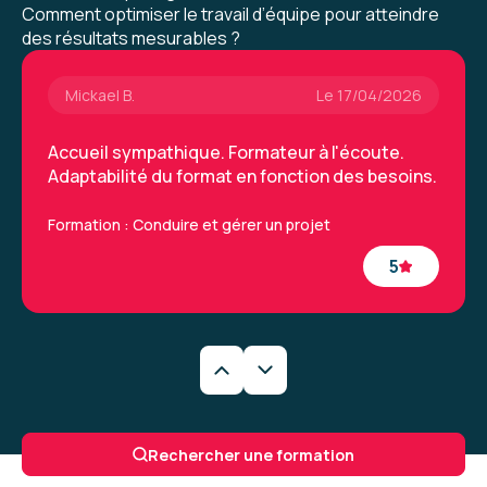
Comment optimiser le travail d’équipe pour atteindre
des résultats mesurables ?
Mickael B.
Le 17/04/2026
Accueil sympathique. Formateur à l'écoute.
Adaptabilité du format en fonction des besoins.
Formation : Conduire et gérer un projet
5
Clémence P.
Le 03/03/2026
Très bonne expérience, c'était intéressant
Rechercher une formation
d'avoir une formation flexible, qui s'adapte aux
besoins que l'on fait remonté au fur et à mesure