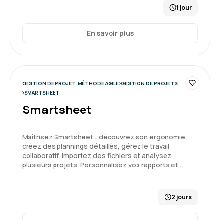
correspondait plutôt à une formation niveau 1
1 jour
ou alors j'ai déjà trop d'expérience / de pratique
pour cette formation.
En savoir plus
3
Formation : Conduire et gérer un projet - niveau 2
GESTION DE PROJET, MÉTHODE AGILE
GESTION DE PROJETS
SMARTSHEET
Mickael B.
Le 17/04/2026
Smartsheet
Accueil sympathique. Formateur à l'écoute.
Adaptabilité du format en fonction des besoins.
Maîtrisez Smartsheet : découvrez son ergonomie,
créez des plannings détaillés, gérez le travail
collaboratif, importez des fichiers et analysez
Formation : Conduire et gérer un projet
plusieurs projets. Personnalisez vos rapports et…
5
2 jours