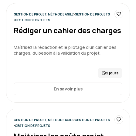
Formation : Conduire et gérer un projet - niveau 2
GESTION DE PROJET, MÉTHODE AGILE
GESTION DE PROJETS
4
GESTION DE PROJETS
Rédiger un cahier des charges
Maîtrisez la rédaction et le pilotage d’un cahier des
Marc T.
Le 03/03/2026
charges, du besoin à la validation du projet.
Très bonne formation de Hervé. Formateur à
l'écoute qui s'adapte au cas par cas.
2 jours
Formation : Conduire et gérer un projet - niveau 2
En savoir plus
5
GESTION DE PROJET, MÉTHODE AGILE
GESTION DE PROJETS
GESTION DE PROJETS
Sandrine B.
Le 20/02/2026
Maitriser les coûts projet