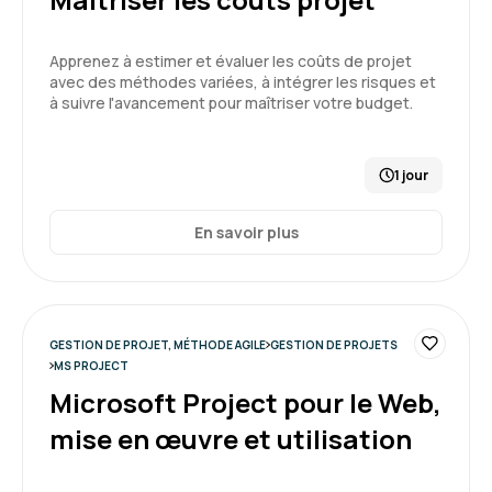
Bonne expérience car réception du programme
en amont et accès à l'espace candidat pratique
Apprenez à estimer et évaluer les coûts de projet
et didactique.
avec des méthodes variées, à intégrer les risques et
à suivre l'avancement pour maîtriser votre budget.
Formation : Conduire et gérer un projet - niveau 2
4
1 jour
En savoir plus
Nicolas S.
Le 20/02/2026
Bonne formation avec des exemples et des
échanges constructifs
GESTION DE PROJET, MÉTHODE AGILE
GESTION DE PROJETS
MS PROJECT
Formation : Conduire et gérer un projet - niveau 2
Microsoft Project pour le Web,
mise en œuvre et utilisation
5