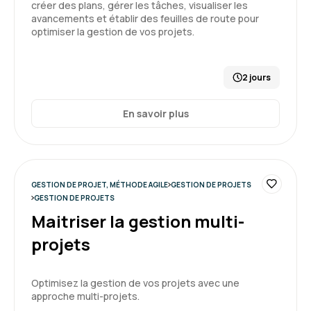
créer des plans, gérer les tâches, visualiser les
avancements et établir des feuilles de route pour
optimiser la gestion de vos projets.
Anna C.
Le 20/02/2026
Très bonne expérience, contenu intéressant et
2 jours
utile avec des exercices d'application qui
aident
En savoir plus
Formation : Conduire et gérer un projet - niveau 2
5
GESTION DE PROJET, MÉTHODE AGILE
GESTION DE PROJETS
GESTION DE PROJETS
Maitriser la gestion multi-
Lucas B.
Le 20/02/2026
projets
La formation était vivante et intéressante. Les
réflexions étaient constructives et m'ont
Optimisez la gestion de vos projets avec une
permis d’avoir une vision plus globale de la
approche multi-projets.
gestion de projet, adaptée aux besoins de