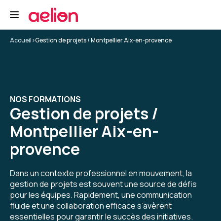
Nicolas H.
Le 20/02/2026
Excellente formation de deux jours, qui aborde
Accueil
>
Gestion de projets / Montpellier Aix-en-provence
d'abord le projet, puis l'humain.
Les sujets traités par le formateur Hervé
Bonnaud sont très pertinents, et son
expérience apporte un enrichissement
5
précieux.
NOS FORMATIONS
Gestion de projets /
Formation : Conduire et gérer un projet - niveau 2
Montpellier Aix-en-
Baptiste M.
Le 20/02/2026
provence
Selon moi, le contenu de la formation
correspondait plutôt à une formation niveau 1
Dans un contexte professionnel en mouvement, la
ou alors j'ai déjà trop d'expérience / de pratique
gestion de projets est souvent une source de défis
pour cette formation.
pour les équipes. Rapidement, une communication
fluide et une collaboration efficace s’avèrent
3
Formation : Conduire et gérer un projet - niveau 2
essentielles pour garantir le succès des initiatives.