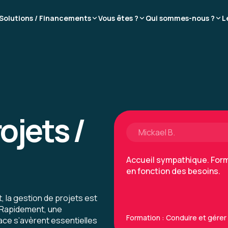
Solutions / Financements
Vous êtes ?
Qui sommes-nous ?
L
Selon moi, le contenu de l
formation niveau 1 ou alors
pour cette formation.
Formation : Conduire et gérer 
ojets /
Mickael B.
Accueil sympathique. Form
en fonction des besoins.
la gestion de projets est
 Rapidement, une
Formation : Conduire et gérer 
ace s’avèrent essentielles