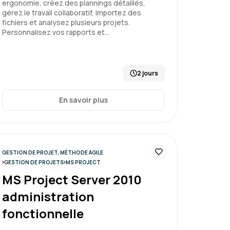
ergonomie, créez des plannings détaillés,
Le 20/02/2026
5
gérez le travail collaboratif, importez des
fichiers et analysez plusieurs projets.
Personnalisez vos rapports et…
 exemples et des échanges constructifs
2 jours
un projet - niveau 2
En savoir plus
Le 20/02/2026
5
GESTION DE PROJET, MÉTHODE AGILE
GESTION DE PROJETS
MS PROJECT
ntenu intéressant et utile avec des
MS Project Server 2010
i aident
administration
fonctionnelle