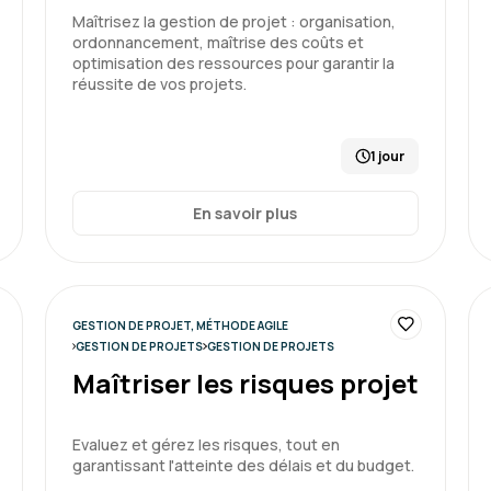
Nicolas S.
Maîtrisez la gestion de projet : organisation,
ordonnancement, maîtrise des coûts et
optimisation des ressources pour garantir la
Bonne formation avec des
réussite de vos projets.
1 jour
Formation : Conduire et gérer 
En savoir plus
Anna C.
GESTION DE PROJET, MÉTHODE AGILE
GESTION DE PROJETS
GESTION DE PROJETS
Très bonne expérience, co
Maîtriser les risques projet
exercices d'application qu
Evaluez et gérez les risques, tout en
garantissant l'atteinte des délais et du budget.