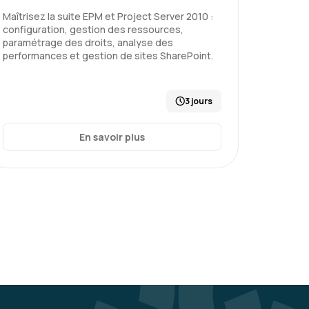
un projet - niveau 2
Maîtrisez la suite EPM et Project Server 2010 :
configuration, gestion des ressources,
paramétrage des droits, analyse des
performances et gestion de sites SharePoint.
Le 20/02/2026
3
3 jours
et intéressante. Les réflexions étaient
is d’avoir une vision plus globale de la
En savoir plus
 aux besoins de chacun. Je m’attendais à
 peu plus « scolaire », mais cela aurait
. Il y a peut-être un juste milieu à trouver
éoriques, mises en situation et échanges
.
un projet - niveau 2
Le 20/02/2026
5
ux jours, qui aborde d'abord le projet, puis