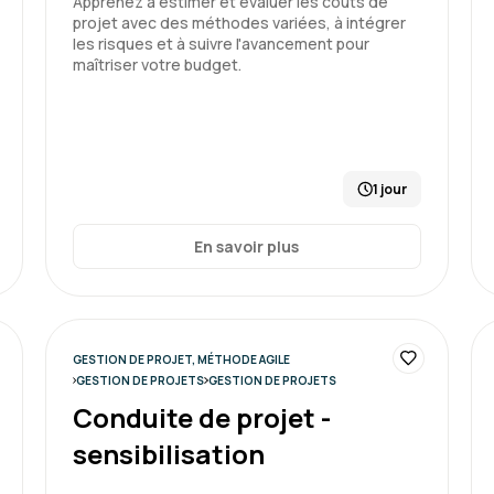
Apprenez à estimer et évaluer les coûts de
projet avec des méthodes variées, à intégrer
les risques et à suivre l'avancement pour
maîtriser votre budget.
Formation : Conduire et gérer 
1 jour
Sandrine B.
En savoir plus
Bonne expérience car réc
l'espace candidat pratique
GESTION DE PROJET, MÉTHODE AGILE
GESTION DE PROJETS
GESTION DE PROJETS
Formation : Conduire et gérer 
Conduite de projet -
sensibilisation