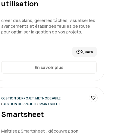
utilisation
créer des plans, gérer les tâches, visualiser les
un projet - niveau 2
avancements et établir des feuilles de route
pour optimiser la gestion de vos projets.
2 jours
Le 20/02/2026
4
En savoir plus
eption du programme en amont et accès à
 et didactique.
GESTION DE PROJET, MÉTHODE AGILE
GESTION DE PROJETS
SMARTSHEET
un projet - niveau 2
Smartsheet
Maîtrisez Smartsheet : découvrez son