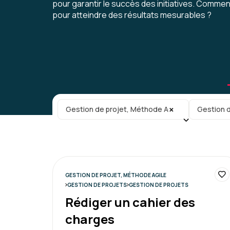
pour garantir le succès des initiatives. Comment
pour atteindre des résultats mesurables ?
Catégorie principale
Sous-caté
×
Gestion de projet, Méthode Agile
Gestion d
GESTION DE PROJET, MÉTHODE AGILE
GESTION DE PROJETS
GESTION DE PROJETS
Rédiger un cahier des
charges