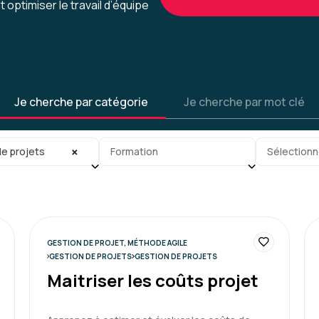
 optimiser le travail d’équipe
Clémence P.
Très bonne expérience, c'é
Je cherche par catégorie
Je cherche par mot clé
flexible, qui s'adapte aux 
mesure
gorie
Sous-sous-catégorie
Tag
×
e projets
Formation
Sélectionn
Formation : Conduire et gérer 
GESTION DE PROJET, MÉTHODE AGILE
Marc T.
GESTION DE PROJETS
GESTION DE PROJETS
Maitriser les coûts projet
Très bonne formation de H
cas par cas.