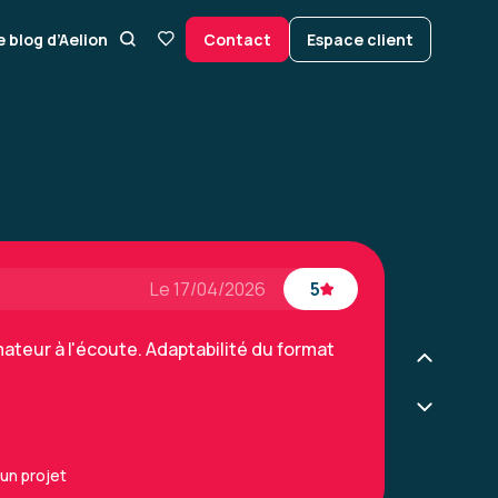
e blog d’Aelion
Contact
Espace client
a formation correspondait plutôt à une
 j'ai déjà trop d'expérience / de pratique
un projet - niveau 2
Le 17/04/2026
5
ateur à l'écoute. Adaptabilité du format
un projet