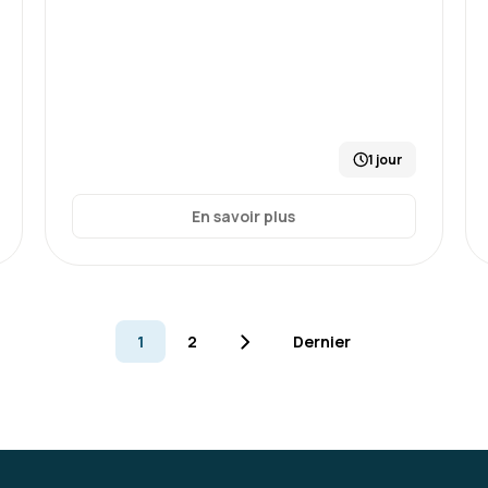
Formation : Conduire et gérer 
Lucas B.
1 jour
La formation était vivante 
constructives et m'ont perm
En savoir plus
gestion de projet, adaptée
une formation peut-être un
empiété sur l’aspect vivant
entre notions et outils th
autour des sujets abordés
1
2
Dernier
Formation : Conduire et gérer 
Nicolas H.
Excellente formation de de