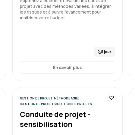
Apprenez à estimer et évaluer les coûts de
projet avec des méthodes variées, à intégrer
les risques et à suivre l'avancement pour
maîtriser votre budget.
Formation : Conduire et gérer 
1 jour
Sandrine B.
En savoir plus
Bonne expérience car réc
l'espace candidat pratique
GESTION DE PROJET, MÉTHODE AGILE
GESTION DE PROJETS
GESTION DE PROJETS
Formation : Conduire et gérer 
Conduite de projet -
sensibilisation