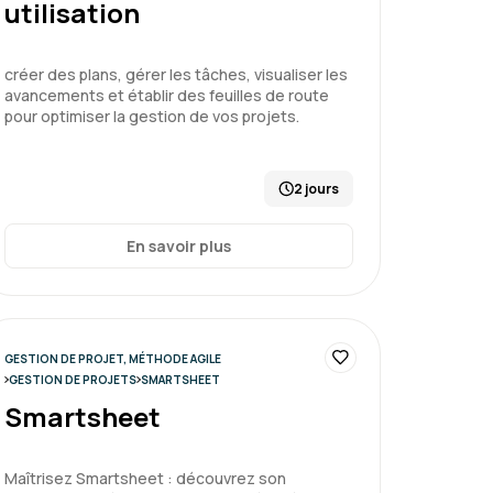
utilisation
créer des plans, gérer les tâches, visualiser les
un projet - niveau 2
avancements et établir des feuilles de route
pour optimiser la gestion de vos projets.
2 jours
Le 20/02/2026
4
En savoir plus
eption du programme en amont et accès à
 et didactique.
GESTION DE PROJET, MÉTHODE AGILE
GESTION DE PROJETS
SMARTSHEET
un projet - niveau 2
Smartsheet
Maîtrisez Smartsheet : découvrez son