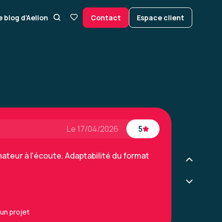
e blog d’Aelion
Contact
Espace client
a formation correspondait plutôt à une
 j'ai déjà trop d'expérience / de pratique
un projet - niveau 2
Le 17/04/2026
5
ateur à l'écoute. Adaptabilité du format
un projet