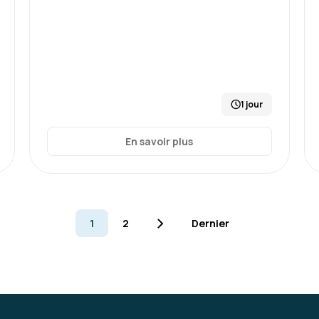
Formation : Conduire et gérer 
Lucas B.
1 jour
La formation était vivante 
constructives et m'ont perm
En savoir plus
gestion de projet, adaptée
une formation peut-être un
empiété sur l’aspect vivant
entre notions et outils th
autour des sujets abordés
1
2
Dernier
Formation : Conduire et gérer 
Nicolas H.
Excellente formation de de