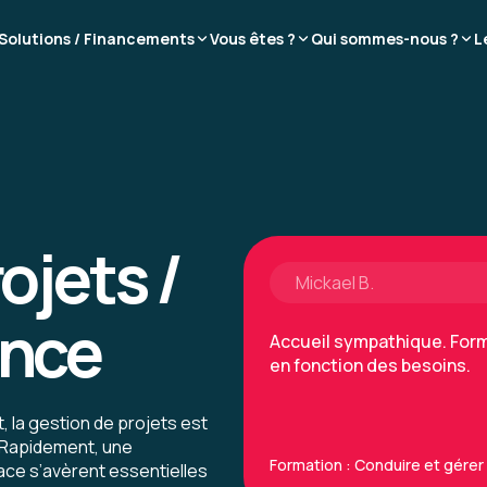
Solutions / Financements
Vous êtes ?
Qui sommes-nous ?
L
Selon moi, le contenu de l
formation niveau 1 ou alors
pour cette formation.
Formation : Conduire et gérer 
ojets /
Mickael B.
ence
Accueil sympathique. Form
en fonction des besoins.
la gestion de projets est
 Rapidement, une
Formation : Conduire et gérer 
ace s’avèrent essentielles