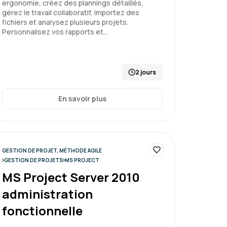
ergonomie, créez des plannings détaillés,
Le 20/02/2026
5
gérez le travail collaboratif, importez des
fichiers et analysez plusieurs projets.
Personnalisez vos rapports et…
 exemples et des échanges constructifs
2 jours
un projet - niveau 2
En savoir plus
Le 20/02/2026
5
GESTION DE PROJET, MÉTHODE AGILE
GESTION DE PROJETS
MS PROJECT
ntenu intéressant et utile avec des
MS Project Server 2010
i aident
administration
fonctionnelle