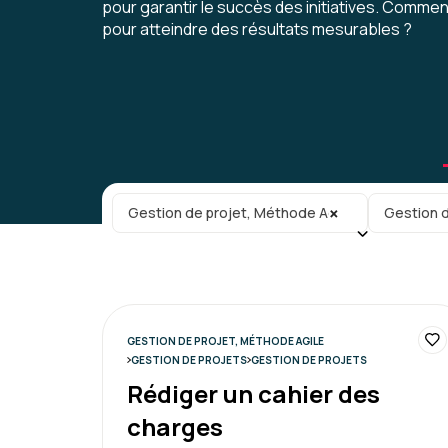
pour garantir le succès des initiatives. Comment
pour atteindre des résultats mesurables ?
Catégorie principale
Sous-caté
×
Gestion de projet, Méthode Agile
Gestion d
GESTION DE PROJET, MÉTHODE AGILE
GESTION DE PROJETS
GESTION DE PROJETS
Rédiger un cahier des
charges