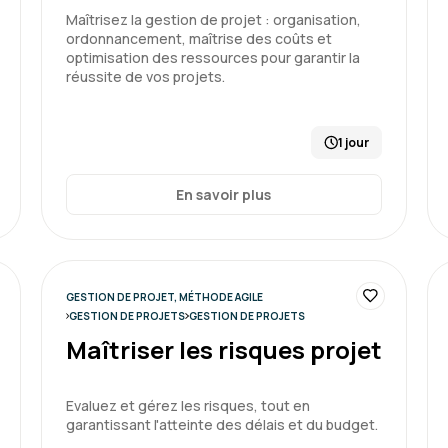
Nicolas S.
Maîtrisez la gestion de projet : organisation,
ordonnancement, maîtrise des coûts et
optimisation des ressources pour garantir la
Bonne formation avec des
réussite de vos projets.
1 jour
Formation : Conduire et gérer 
En savoir plus
Anna C.
GESTION DE PROJET, MÉTHODE AGILE
GESTION DE PROJETS
GESTION DE PROJETS
Très bonne expérience, co
Maîtriser les risques projet
exercices d'application qu
Evaluez et gérez les risques, tout en
garantissant l'atteinte des délais et du budget.