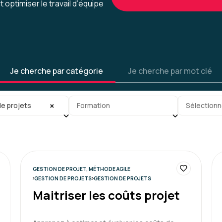
 optimiser le travail d’équipe
Clémence P.
Très bonne expérience, c'é
Je cherche par catégorie
Je cherche par mot clé
flexible, qui s'adapte aux 
mesure
gorie
Sous-sous-catégorie
Tag
×
e projets
Formation
Sélectionn
Formation : Conduire et gérer 
GESTION DE PROJET, MÉTHODE AGILE
Marc T.
GESTION DE PROJETS
GESTION DE PROJETS
Maitriser les coûts projet
Très bonne formation de H
cas par cas.