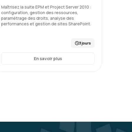
un projet - niveau 2
Maîtrisez la suite EPM et Project Server 2010 :
configuration, gestion des ressources,
paramétrage des droits, analyse des
performances et gestion de sites SharePoint.
Le 20/02/2026
3
3 jours
et intéressante. Les réflexions étaient
is d’avoir une vision plus globale de la
En savoir plus
 aux besoins de chacun. Je m’attendais à
 peu plus « scolaire », mais cela aurait
. Il y a peut-être un juste milieu à trouver
éoriques, mises en situation et échanges
.
un projet - niveau 2
Le 20/02/2026
5
ux jours, qui aborde d'abord le projet, puis