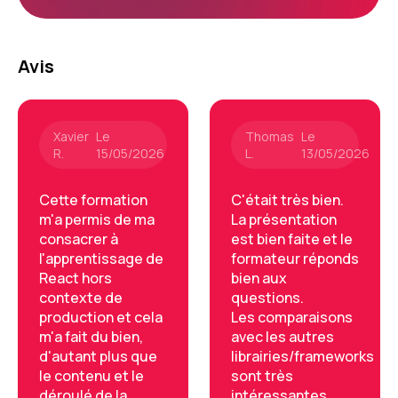
Avis
Xavier
Le
Thomas
Le
R.
15/05/2026
L.
13/05/2026
Cette formation
C'était très bien.
m'a permis de ma
La présentation
consacrer à
est bien faite et le
l'apprentissage de
formateur réponds
React hors
bien aux
contexte de
questions.
production et cela
Les comparaisons
m'a fait du bien,
avec les autres
d'autant plus que
librairies/frameworks
le contenu et le
sont très
déroulé de la
intéressantes.