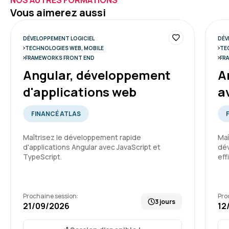
NOS AUTRES FORMATIONS
Vous aimerez aussi
DÉVELOPPEMENT LOGICIEL
DÉV
TECHNOLOGIES WEB, MOBILE
TE
FRAMEWORKS FRONT END
FR
Angular, développement
A
d'applications web
a
FINANCÉ ATLAS
Maîtrisez le développement rapide
Maî
d'applications Angular avec JavaScript et
dév
TypeScript.
eff
Prochaine session:
Pro
3 jours
21/09/2026
12