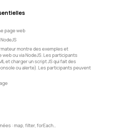
sentielles
 une page web
c NodeJS
formateur montre des exemples et
 web ou via NodeJS. Les participants
 et charger un script JS qui fait des
nsole ou alerte). Les participants peuvent
gage
ées : map, filter, forEach…