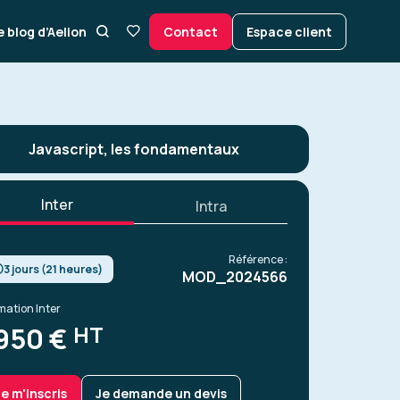
e blog d’Aelion
Contact
Espace client
Javascript, les fondamentaux
Inter
Intra
Référence :
3 jours (21 heures)
MOD_2024566
mation Inter
HT
950 €
Je m'inscris
Je demande un devis