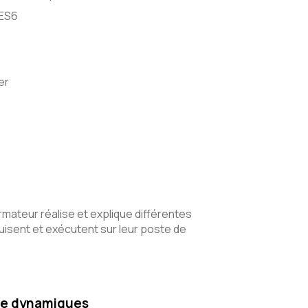
 ES6
er
rmateur réalise et explique différentes
uisent et exécutent sur leur poste de
dre dynamiques