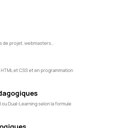
s de projet, webmasters…
 HTML et CSS et en programmation
édagogiques
l ou Dual-Learning selon la formule
gogiques