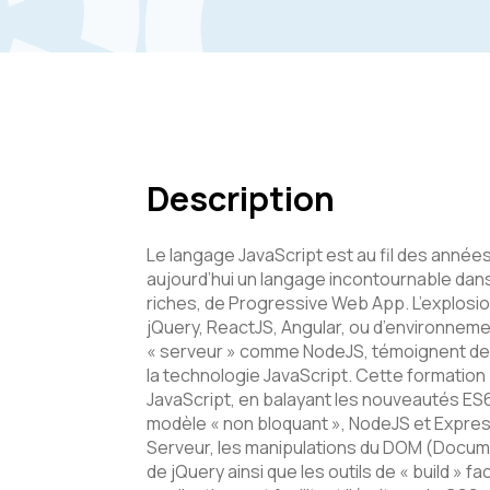
Description
Le langage JavaScript est au fil des années
aujourd’hui un langage incontournable dan
riches, de Progressive Web App. L’explosi
jQuery, ReactJS, Angular, ou d’environne
« serveur » comme NodeJS, témoignent de
la technologie JavaScript. Cette formatio
JavaScript, en balayant les nouveautés E
modèle « non bloquant », NodeJS et Express
Serveur, les manipulations du DOM (Docume
de jQuery ainsi que les outils de « build » f